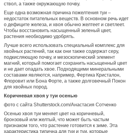
ствол, а также окружающую почву.
Еще одна возможная причина пожелтения туи –
недостаток питательных веществ. В основном речь идет
о дефиците железа, и хвоя обычно желтеет и светлеет.
Чтобы восстановить насыщенный зеленый цвет,
растения необходимо удобрять.
Лучше всего использовать специальный комплекс для
хвойных растений, так как они также содержат серу,
подкисляющую почву, и мезоскопический элемент
магний, который помогает сохранить насыщенный цвет
и не дает опадать хвое. Подходящими минеральными
составами являются, например, Фертика Кристалон,
Флоровит или Бона Форте, а также долговечный Покон
для хвойных пород.
Коричневая хвоя у туи осенью
фото с сайта Shutterstock.com/Анастасия Сотченко
Осенью хвоя туи меняет цвет на коричневый,
бронзовый или желтый, что может быть частым
признаком того, что растение готовится к зиме. Эта
характеристика типична для туи и туи, которые