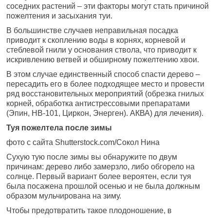
соседних растений – эти факторы могут стать причиной
пожелтения и засыхания туи.
В большинстве случаев неправильная посадка
приводит к скоплению воды в корнях, корневой и
стеблевой гнили у основания ствола, что приводит к
искривлению ветвей и обширному пожелтению хвои.
В этом случае единственный способ спасти дерево –
пересадить его в более подходящее место и провести
ряд восстановительных мероприятий (обрезка гнилых
корней, обработка антистрессовыми препаратами
(Эпин, НВ-101, Циркон, Энерген). АКВА) для лечения).
Туя пожелтела после зимы
фото с сайта Shutterstock.com/Сокол Нина
Сухую тую после зимы вы обнаружите по двум
причинам: дерево либо замерзло, либо обгорело на
солнце. Первый вариант более вероятен, если туя
была посажена прошлой осенью и не была должным
образом мульчирована на зиму.
Чтобы предотвратить такое плодоношение, в