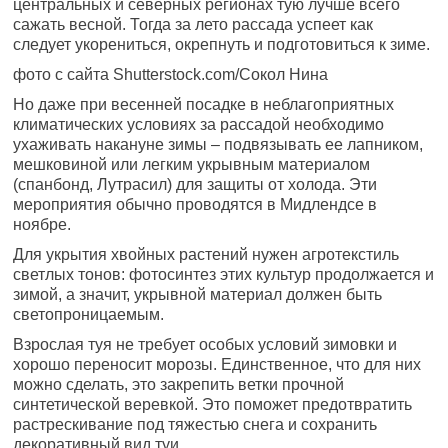
центральных и северных регионах тую лучше всего
сажать весной. Тогда за лето рассада успеет как
следует укорениться, окрепнуть и подготовиться к зиме.
фото с сайта Shutterstock.com/Сокол Нина
Но даже при весенней посадке в неблагоприятных
климатических условиях за рассадой необходимо
ухаживать накануне зимы – подвязывать ее лапником,
мешковиной или легким укрывным материалом
(спанбонд, Лутрасил) для защиты от холода. Эти
мероприятия обычно проводятся в Мидлендсе в
ноябре.
Для укрытия хвойных растений нужен агротекстиль
светлых тонов: фотосинтез этих культур продолжается и
зимой, а значит, укрывной материал должен быть
светопроницаемым.
Взрослая туя не требует особых условий зимовки и
хорошо переносит морозы. Единственное, что для них
можно сделать, это закрепить ветки прочной
синтетической веревкой. Это поможет предотвратить
растрескивание под тяжестью снега и сохранить
декоративный вид туи.