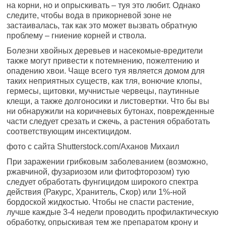
на корни, но и опрыскивать – туя это любит. Однако
следите, чтобы вода в прикорневой зоне не
застаивалась, так как это может вызвать обратную
проблему – гниение корней и ствола.
Болезни хвойных деревьев и насекомые-вредители
также могут привести к потемнению, пожелтению и
опадению хвои. Чаще всего туя является домом для
таких неприятных существ, как тля, вонючие клопы,
гермесы, щитовки, мучнистые червецы, паутинные
клещи, а также долгоносики и листовертки. Что бы вы
ни обнаружили на коричневых бутонах, поврежденные
части следует срезать и сжечь, а растения обработать
соответствующим инсектицидом.
фото с сайта Shutterstock.com/Аханов Михаил
При заражении грибковым заболеванием (возможно,
ржавчиной, фузариозом или фитофторозом) тую
следует обработать фунгицидом широкого спектра
действия (Ракурс, Хранитель, Скор) или 1%-ной
бордоской жидкостью. Чтобы не спасти растение,
лучше каждые 3-4 недели проводить профилактическую
обработку, опрыскивая тем же препаратом крону и