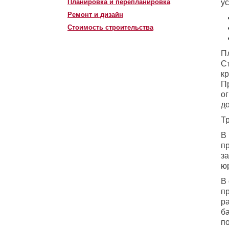
Планировка и перепланировка
у
Ремонт и дизайн
Стоимость строительства
П
С
кр
П
о
до
Т
В
п
з
ю
В
п
р
б
п