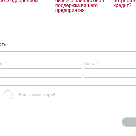
00% одобрением
бизнеса: финансовая
потребит
поддержка вашего
кредит?
предприятия
сть
мя
*
Почта
*