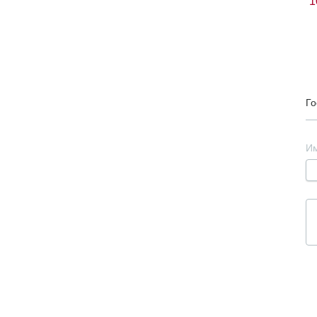
1
Го
И