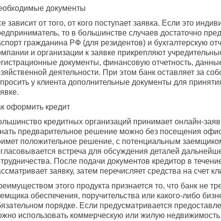
еобходимые документы
е зависит от того, от кого поступает заявка. Если это инди
редприниматель, то в большинстве случаев достаточно пре
спорт гражданина РФ (для резидентов) и бухгалтерскую отч
омпании и организации к заявке прикрепляют учредительны
егистрационные документы, финансовую отчетность, данны
зяйственной деятельности. При этом банк оставляет за соб
апросить у клиента дополнительные документы для приняти
явке.
ак оформить кредит
ольшинство кредитных организаций принимает онлайн-заяв
знать предварительное решение можно без посещения офис
римет положительное решение, с потенциальным заемщико
огласовывается встреча для обсуждения деталей дальнейш
трудничества. После подачи документов кредитор в течение
ссматривает заявку, затем перечисляет средства на счет кл
еимуществом этого продукта признается то, что банк не тре
аемщика обеспечения, поручительства или какого-либо бизн
бязательном порядке. Если предусматривается предоставлен
ожно использовать коммерческую или жилую недвижимость