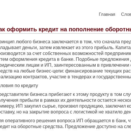
Главная
Сло
ак оформить кредит на пополнение оборотн
ринцип любого бизнеса заключается в том, что сначала пр
кладывает деньги, затем извлекает из этого прибыль. Капи
роизводится за счет собственных возможностей предприним
утем оформления кредита в банке. Подобные предложения
ридическим лицам и ИП, заинтересованным в привлечении
редств на любые бизнес-цели: финансирование текущих рас
ализацию контрактов, участие в тендерах и государственны
словия по кредиту
едставители бизнеса прибегают к этому продукту в том слу
лучения прибыли в рамках их деятельности остается нескол
римеру, ИП закупил сырье, произвел продукцию, заключил к
ставку, но на закрытие вопроса с логистикой не хватило ден
ля оперативного решения вопроса ИП обращается в банк, ч
редит на оборотные средства. Предложение доступно на с