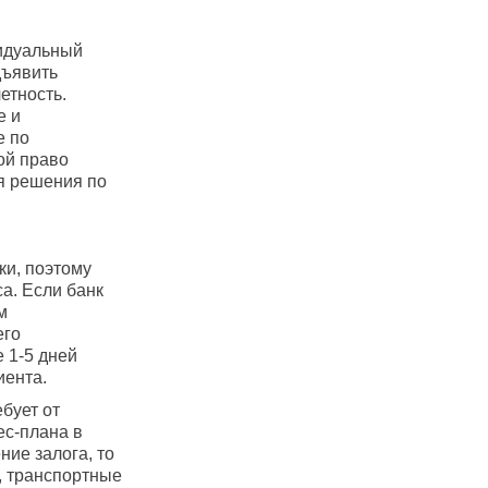
видуальный
дъявить
етность.
е и
е по
ой право
я решения по
ки, поэтому
а. Если банк
м
его
 1-5 дней
иента.
бует от
ес-плана в
ие залога, то
, транспортные