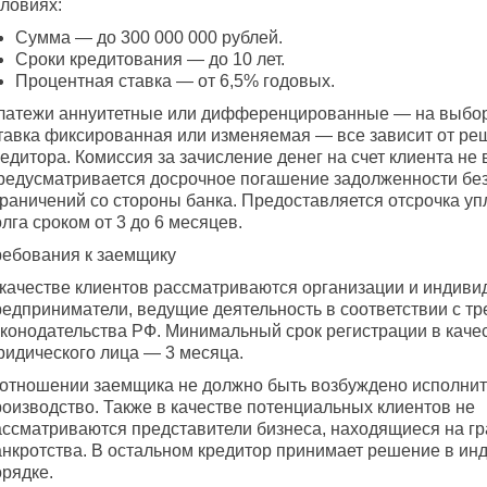
словиях:
Сумма — до 300 000 000 рублей.
Сроки кредитования — до 10 лет.
Процентная ставка — от 6,5% годовых.
латежи аннуитетные или дифференцированные — на выбор
тавка фиксированная или изменяемая — все зависит от ре
едитора. Комиссия за зачисление денег на счет клиента не 
редусматривается досрочное погашение задолженности без
граничений со стороны банка. Предоставляется отсрочка у
лга сроком от 3 до 6 месяцев.
ребования к заемщику
 качестве клиентов рассматриваются организации и индив
редприниматели, ведущие деятельность в соответствии с т
аконодательства РФ. Минимальный срок регистрации в каче
ридического лица — 3 месяца.
 отношении заемщика не должно быть возбуждено исполни
роизводство. Также в качестве потенциальных клиентов не
ассматриваются представители бизнеса, находящиеся на г
анкротства. В остальном кредитор принимает решение в и
орядке.