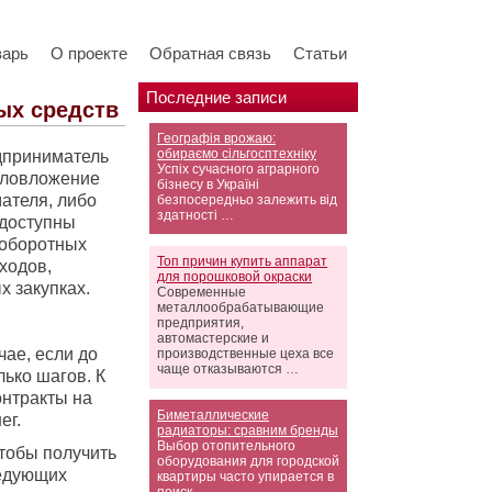
варь
О проекте
Обратная связь
Статьи
Последние записи
ых средств
Географія врожаю:
обираємо сільгосптехніку
едприниматель
Успіх сучасного аграрного
таловложение
бізнесу в Україні
ателя, либо
безпосередньо залежить від
здатності …
 доступны
 оборотных
Топ причин купить аппарат
ходов,
для порошковой окраски
х закупках.
Современные
металлообрабатывающие
предприятия,
автомастерские и
чае, если до
производственные цеха все
чаще отказываются …
ько шагов. К
онтракты на
Биметаллические
ег.
радиаторы: сравним бренды
Выбор отопительного
тобы получить
оборудования для городской
ледующих
квартиры часто упирается в