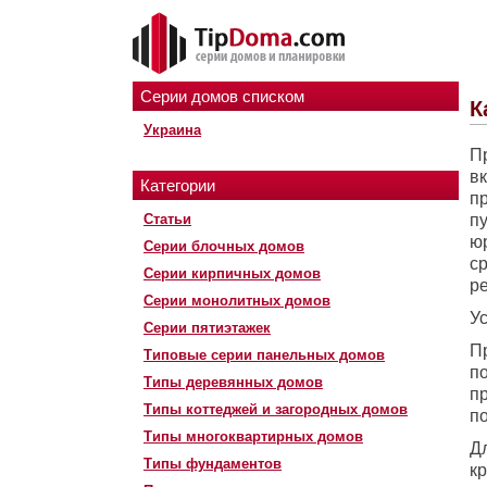
Серии домов списком
К
Украина
П
в
Категории
п
Статьи
п
ю
Серии блочных домов
с
Серии кирпичных домов
ре
Серии монолитных домов
У
Серии пятиэтажек
Пр
Типовые серии панельных домов
по
Типы деревянных домов
п
Типы коттеджей и загородных домов
по
Типы многоквартирных домов
Д
Типы фундаментов
к