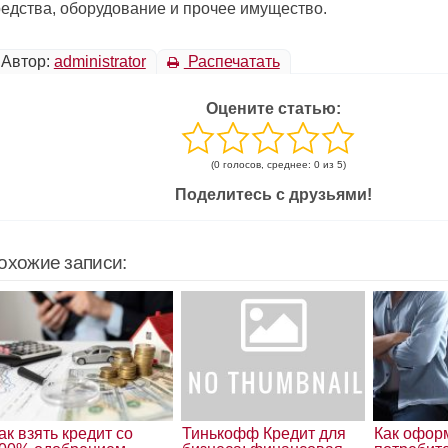
редства, оборудование и прочее имущество.
Автор:
administrator
Распечатать
Оцените статью:
(0 голосов, среднее: 0 из 5)
Поделитесь с друзьями!
охожие записи:
ак взять кредит со
Тинькофф Кредит для
Как офор