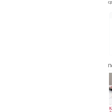
с
П
К