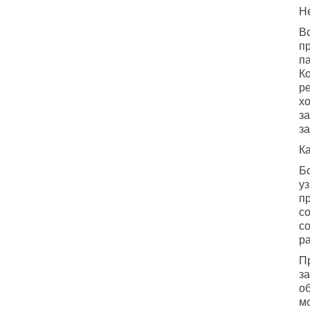
Н
Вс
п
па
К
р
хо
з
за
К
Б
у
п
с
со
ра
Пр
з
о
м