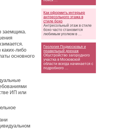
поиск …
Как оформить интерьер
антресольного этажа в
стиле бохо
Антресольный этаж в стиле
бохо часто становится
 заемщика.
любимым уголком в …
шения
взимается.
Геология Подмосковья и
 каких-либо
правильный дренаж
Обустройство загородного
платы основного
участка в Московской
области всегда начинается с
подробного …
идуальные
ребованиями
стве ИП или
тельное
рани
ндивидуальном