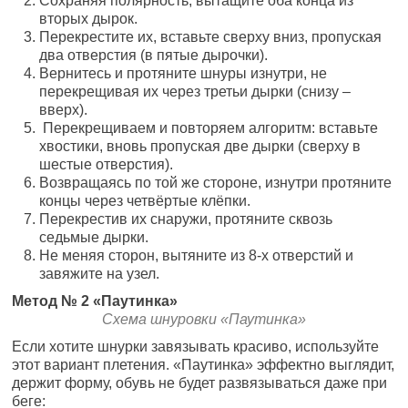
Сохраняя полярность, вытащите оба конца из
вторых дырок.
Перекрестите их, вставьте сверху вниз, пропуская
два отверстия (в пятые дырочки).
Вернитесь и протяните шнуры изнутри, не
перекрещивая их через третьи дырки (снизу –
вверх).
Перекрещиваем и повторяем алгоритм: вставьте
хвостики, вновь пропуская две дырки (сверху в
шестые отверстия).
Возвращаясь по той же стороне, изнутри протяните
концы через четвёртые клёпки.
Перекрестив их снаружи, протяните сквозь
седьмые дырки.
Не меняя сторон, вытяните из 8-х отверстий и
завяжите на узел.
Метод № 2 «Паутинка»
Схема шнуровки «Паутинка»
Если хотите шнурки завязывать красиво, используйте
этот вариант плетения. «Паутинка» эффектно выглядит,
держит форму, обувь не будет развязываться даже при
беге: