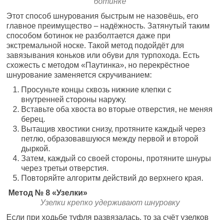
ботинке
Этот способ шнурования быстрым не назовёшь, его
главное преимущество – надёжность. Затянутый таким
способом ботинок не разболтается даже при
экстремальной носке. Такой метод подойдёт для
завязывания коньков или обуви для турпохода. Есть
схожесть с методом «Паутинка», но перекрёстное
шнурование заменяется скручиванием:
Просуньте концы сквозь нижние клепки с
внутренней стороны наружу.
Вставьте оба хвоста во вторые отверстия, не меняя
берец.
Вытащив хвостики снизу, протяните каждый через
петлю, образовавшуюся между первой и второй
дыркой.
Затем, каждый со своей стороны, протяните шнуры
через третьи отверстия.
Повторяйте алгоритм действий до верхнего края.
Метод № 8 «Узелки»
Узелки крепко удерживают шнуровку
Если при ходьбе туфля развязалась, то за счёт узелков