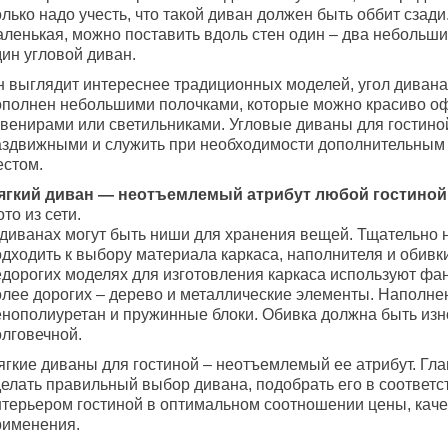
лько надо учесть, что такой диван должен быть оббит сзади
аленькая, можно поставить вдоль стен один – два небольши
ин угловой диван.
н выглядит интереснее традиционных моделей, угол дивана
ополнен небольшими полочками, которые можно красиво о
увенирами или светильниками. Угловые диваны для гостино
аздвижными и служить при необходимости дополнительным
естом.
ягкий диван — неотъемлемый атрибут любой гостиной
то из сети.
 диванах могут быть ниши для хранения вещей. Тщательно 
одходить к выбору материала каркаса, наполнителя и обивк
едорогих моделях для изготовления каркаса используют фа
олее дорогих – дерево и металлические элементы. Наполне
енополиуретан и пружинные блоки. Обивка должна быть изн
олговечной.
ягкие диваны для гостиной – неотъемлемый ее атрибут. Гла
делать правильный выбор дивана, подобрать его в соответс
нтерьером гостиной в оптимальном соотношении цены, каче
рименения.