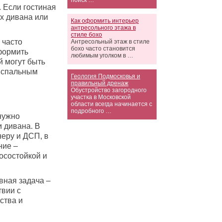
поиск …
. Если гостиная
х дивана или
Как оформить интерьер
антресольного этажа в
стиле бохо
 часто
Антресольный этаж в стиле
бохо часто становится
формить
любимым уголком в …
й могут быть
 спальным
Геология Подмосковья и
правильный дренаж
Обустройство загородного
участка в Московской
области всегда начинается с
подробного …
нужно
и дивана. В
неру и ДСП, в
ние –
осостойкой и
вная задача –
твии с
ства и