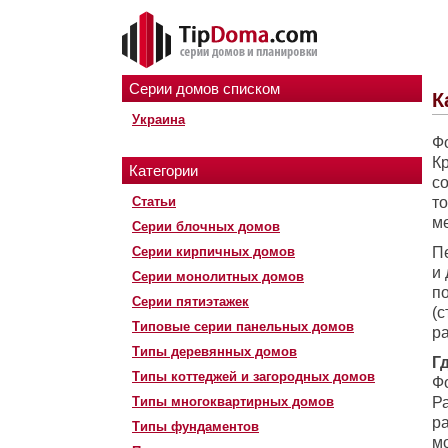
Серии домов списком
К
Украина
Фо
Кр
Категории
с
Статьи
т
ме
Серии блочных домов
Серии кирпичных домов
П
и 
Серии монолитных домов
п
Серии пятиэтажек
(с
Типовые серии панельных домов
ра
Типы деревянных домов
Г
Типы коттеджей и загородных домов
Фо
Типы многоквартирных домов
Р
ра
Типы фундаментов
м