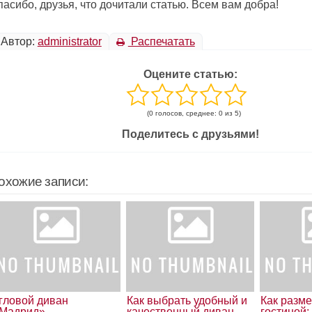
асибо, друзья, что дочитали статью. Всем вам добра!
Автор:
administrator
Распечатать
Оцените статью:
(0 голосов, среднее: 0 из 5)
Поделитесь с друзьями!
охожие записи:
гловой диван
Как выбрать удобный и
Как разме
Мадрид»
качественный диван
гостиной: