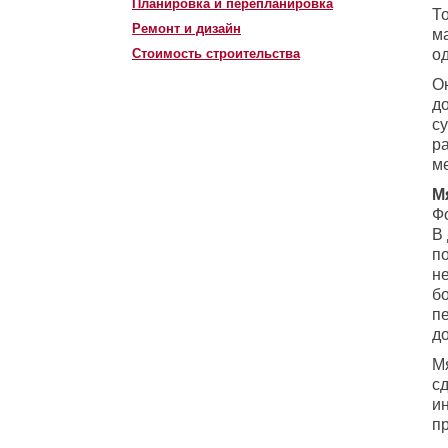
Планировка и перепланировка
То
Ремонт и дизайн
м
Стоимость строительства
од
О
д
с
р
м
М
Фо
В
п
н
б
п
д
М
с
и
п