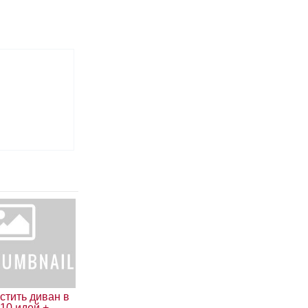
стить диван в
 10 идей +