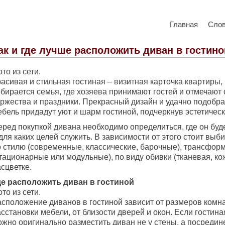
Главная
Сло
ак и где лучше расположить диван в гостин
то из сети.
асивая и стильная гостиная – визитная карточка квартиры, 
обирается семья, где хозяева принимают гостей и отмечают
оржества и праздники. Прекрасный дизайн и удачно подобр
бель придадут уют и шарм гостиной, подчеркнув эстетическ
еред покупкой дивана необходимо определиться, где он бу
для каких целей служить. В зависимости от этого стоит выб
о стилю (современные, классические, барочные), трансфор
тационарные или модульные), по виду обивки (тканевая, ко
сцветке.
де расположить диван в гостиной
то из сети.
асположение диванов в гостиной зависит от размеров комн
сстановки мебели, от близости дверей и окон. Если гостин
ожно оригинально разместить диван не у стены, а посредин