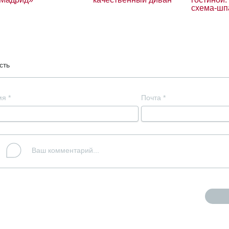
схема-шп
сть
мя
*
Почта
*