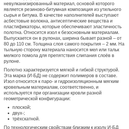
невулканизированный материал, основой которого
является резиново-битумная композиция из утильного
сырья и битума. В качестве наполнителей выступают
асбестовые волокна, антисептические вещества и
пластификаторы, которые обеспечивают эластичность
полотна. Относится изол к безосновным материалам.
Выпускается он в рулонах, ширина бывает разной – от
80 до 110 см. Толщина слоя самого покрытия – 2 мм. На
тыльную сторону материала наносится мел или тальк
мелкого помола для препятствия слипания слоёв в
рулоне.
Полотно характеризуется мягкой и гибкой структурой.
Эта марка (И-БД) не содержит полимеров в составе.
Изол относится к паро- и гидроизоляционным мягким
кровельным материалам, соответственно, и
используется при организации кровли разной
геометрической конфигурации:
плоской;
двух-;
трёхскатной.
По технологическим свойствам близким к изолу И-БД