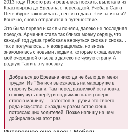
2013 году. Просто раз и решилась поехать, вылетала из
Красноярска до Еревана с пересадкой. Учеба в Санкт
Петербурге закончилась , сессию сдала. Чем заняться?
Конечно, снова отправится в путешествие.
Это была первая и как вы поняли, далеко не последняя
поездка. Армения стала так близка моему сердцу, что
каждый год душа требовала вернуться снова и снова…
так и получалось… я возвращалась, но вновь
знакомилась с новыми людьми, которые скрашивали
мой очередной отъезд в далеко не чужую страну. А
родную.Так и в эту поездку.
Добраться до Еревана никогда не было для меня
трудом. Из Тбилиси выезжаешь на маршрутке в
сторону Вазиани. Там перед развилкой остановка,
отхожу чуть вперёд и поднимаю палец вверх,
стоплю машину — автостоп в Грузии это своего
рода искусство, с каждым разом встречаешь
потрясающих водителей. Позже напишу на чем
добиралась на этот раз.
Интересное еще здесь: Мебель.