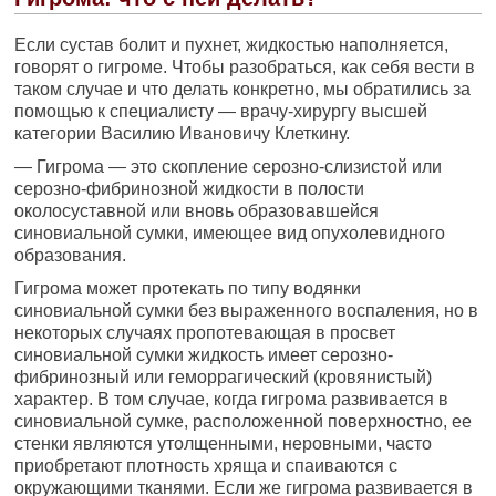
Если сустав болит и пухнет, жидкостью наполняется,
говорят о гигроме. Чтобы разобраться, как себя вести в
таком случае и что делать конкретно, мы обратились за
помощью к специалисту — врачу-хирургу высшей
категории Василию Ивановичу Клеткину.
— Гигрома — это скопление серозно-слизистой или
серозно-фибринозной жидкости в полости
околосуставной или вновь образовавшейся
синовиальной сумки, имеющее вид опухолевидного
образования.
Гигрома может протекать по типу водянки
синовиальной сумки без выраженного воспаления, но в
некоторых случаях пропотевающая в просвет
синовиальной сумки жидкость имеет серозно-
фибринозный или геморрагический (кровянистый)
характер. В том случае, когда гигрома развивается в
синовиальной сумке, расположенной поверхностно, ее
стенки являются утолщенными, неровными, часто
приобретают плотность хряща и спаиваются с
окружающими тканями. Если же гигрома развивается в