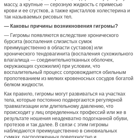
массу, а крупные — серозную жидкость с примесью
крови и ее сгустков, а также кристаллов холестерина и
так называемых рисовых тел.
— Каковы причины возникновения гигромы?
— Гигромы появляются вследствие хронического
бурсита (воспаления слизистых сумок
преимущественно в области суставов) или
хронического тендовагинита (воспаления сухожильного
влагалища — соединительнотканных оболочек,
окружающих сухожилия) при условии, что
воспалительный процесс сопровождается обильным
пропотеванием из мелких кровеносных сосудов богатой
белком жидкости.
Как правило, гигромы могут развиваться на участках
тела, которые постоянно подвергаются регулярной
травматизации или длительному давлению, что
происходит у лиц определенных профессий или же в
результате ношения неадекватно подогнанной обуви,
протезов и так далее. В связи с этим гигромы
наблюдаются преимущественно в синовиальных
сумках, расположенных поверхностно и,