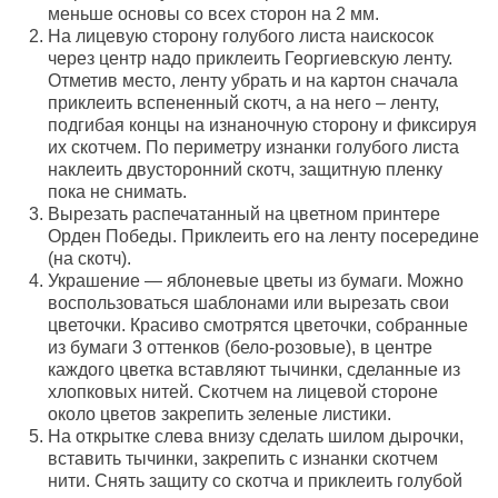
меньше основы со всех сторон на 2 мм.
На лицевую сторону голубого листа наискосок
через центр надо приклеить Георгиевскую ленту.
Отметив место, ленту убрать и на картон сначала
приклеить вспененный скотч, а на него – ленту,
подгибая концы на изнаночную сторону и фиксируя
их скотчем. По периметру изнанки голубого листа
наклеить двусторонний скотч, защитную пленку
пока не снимать.
Вырезать распечатанный на цветном принтере
Орден Победы. Приклеить его на ленту посередине
(на скотч).
Украшение — яблоневые цветы из бумаги. Можно
воспользоваться шаблонами или вырезать свои
цветочки. Красиво смотрятся цветочки, собранные
из бумаги 3 оттенков (бело-розовые), в центре
каждого цветка вставляют тычинки, сделанные из
хлопковых нитей. Скотчем на лицевой стороне
около цветов закрепить зеленые листики.
На открытке слева внизу сделать шилом дырочки,
вставить тычинки, закрепить с изнанки скотчем
нити. Снять защиту со скотча и приклеить голубой