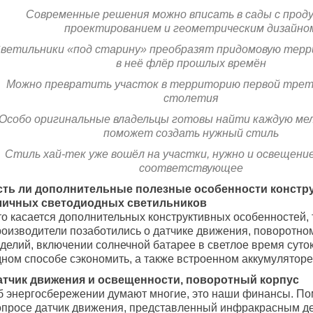
Современные решения можно вписать в сады с про
проектированием и геометрическим дизайно
ветильники «под старину» преобразят придомовую терр
в неё флёр прошлых времён
Можно превратить участок в территорию первой трет
столетия
Особо оригинальные владельцы готовы найти каждую мело
поможет создать нужный стиль
Стиль хай-тек уже вошёл на участки, нужно и освещени
соответствующее
сть ли дополнительные полезные особенности констр
личных светодиодных светильников
то касается дополнительных конструктивных особенностей, 
роизводители позаботились о датчике движения, поворотно
делий, включении солнечной батарее в светлое время суток
дном способе сэкономить, а также встроенном аккумуляторе
атчик движения и освещенности, поворотный корпус
б энергосбережении думают многие, это наши финансы. По
опросе датчик движения, представленный инфракрасным де