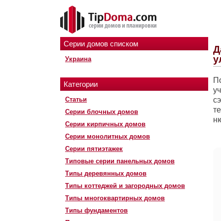
Серии домов списком
Д
у
Украина
П
Категории
у
Статьи
с
т
Серии блочных домов
н
Серии кирпичных домов
Серии монолитных домов
Серии пятиэтажек
Типовые серии панельных домов
Типы деревянных домов
Типы коттеджей и загородных домов
Типы многоквартирных домов
Типы фундаментов