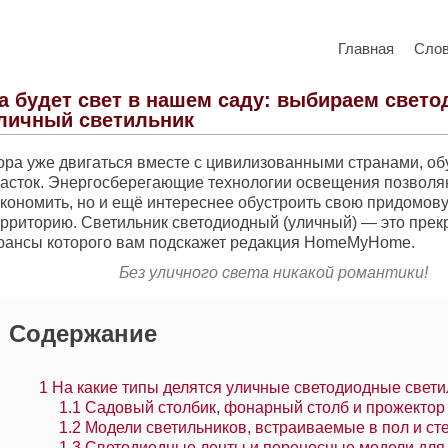
Главная
Сло
а будет свет в нашем саду: выбираем свет
личный светильник
ора уже двигаться вместе с цивилизованными странами, об
часток. Энергосберегающие технологии освещения позволяю
экономить, но и ещё интереснее обустроить свою придомов
ерриторию. Светильник светодиодный (уличный) — это прек
юансы которого вам подскажет редакция HomeMyHome.
Без уличного света никакой романтики!
Содержание
1
На какие типы делятся уличные светодиодные свети
1.1
Садовый столбик, фонарный столб и прожектор
1.2
Модели светильников, встраиваемые в пол и ст
1.3
Светодиодные ленты и переносные модели для