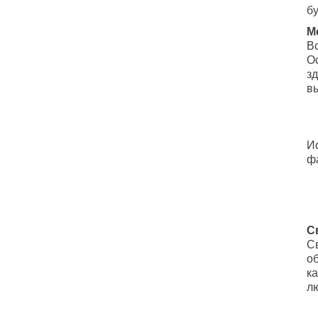
бу
М
В
Ос
зд
в
И
ф
С
С
о
ка
л