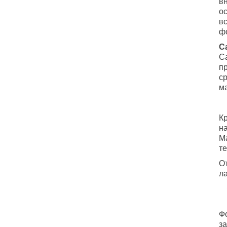
в
о
в
ф
С
С
п
ср
м
К
н
М
те
О
л
Ф
за