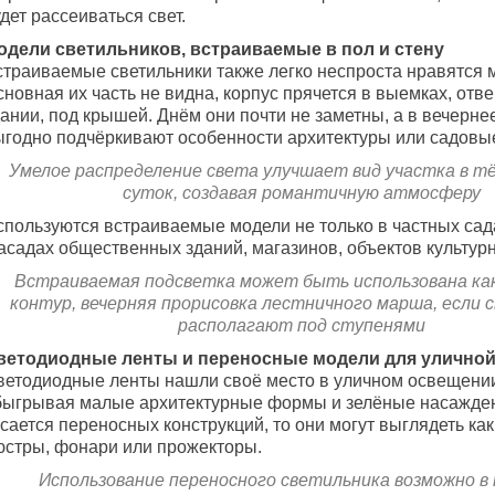
дет рассеиваться свет.
одели светильников, встраиваемые в пол и стену
страиваемые светильники также легко неспроста нравятся 
новная их часть не видна, корпус прячется в выемках, отв
ании, под крышей. Днём они почти не заметны, а в вечерне
ыгодно подчёркивают особенности архитектуры или садовы
Умелое распределение света улучшает вид участка в т
суток, создавая романтичную атмосферу
спользуются встраиваемые модели не только в частных сада
асадах общественных зданий, магазинов, объектов культурн
Встраиваемая подсветка может быть использована ка
контур, вечерняя прорисовка лестничного марша, если 
располагают под ступенями
ветодиодные ленты и переносные модели для уличной
ветодиодные ленты нашли своё место в уличном освещени
быгрывая малые архитектурные формы и зелёные насажден
сается переносных конструкций, то они могут выглядеть ка
юстры, фонари или прожекторы.
Использование переносного светильника возможно в