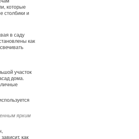
ачам
ли, которые
е столбики и
вая в саду
становлены как
дсвечивать
льшой участок
асад дома.
зличные
используется
ленным ярким
н,
зависит, как