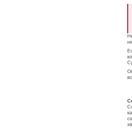
Не
не
Е
к
С
О
в
С
С
ка
с
хв