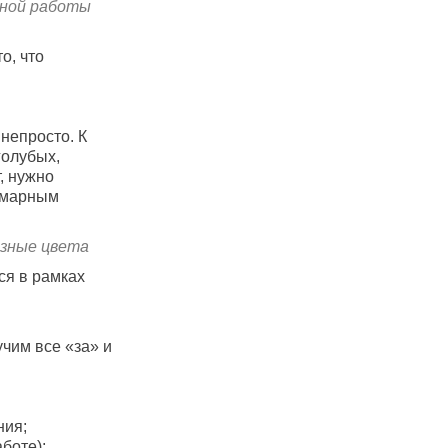
мной работы
о, что
 непросто. К
голубых,
, нужно
ммарным
азные цвета
ся в рамках
учим все «за» и
ния;
боте);