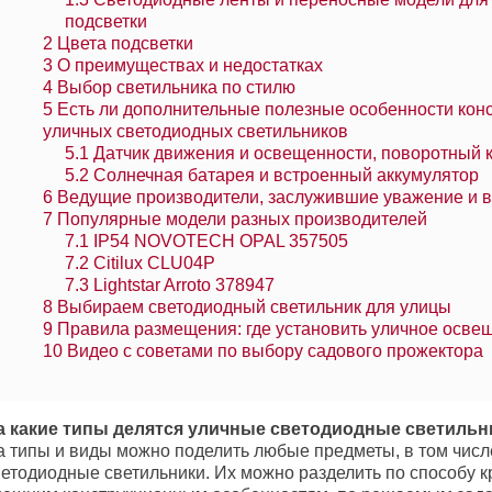
подсветки
2
Цвета подсветки
3
О преимуществах и недостатках
4
Выбор светильника по стилю
5
Есть ли дополнительные полезные особенности кон
уличных светодиодных светильников
5.1
Датчик движения и освещенности, поворотный 
5.2
Солнечная батарея и встроенный аккумулятор
6
Ведущие производители, заслужившие уважение и 
7
Популярные модели разных производителей
7.1
IP54 NOVOTECH OPAL 357505
7.2
Citilux CLU04P
7.3
Lightstar Arroto 378947
8
Выбираем светодиодный светильник для улицы
9
Правила размещения: где установить уличное осве
10
Видео с советами по выбору садового прожектора
а какие типы делятся уличные светодиодные светильн
а типы и виды можно поделить любые предметы, в том числ
ветодиодные светильники. Их можно разделить по способу к