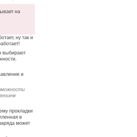
тывает на
тает, ну так и
работает!
го выбирают
нности.
равление и
зможности
лением
ему прокладки
опленная в
 заряда может