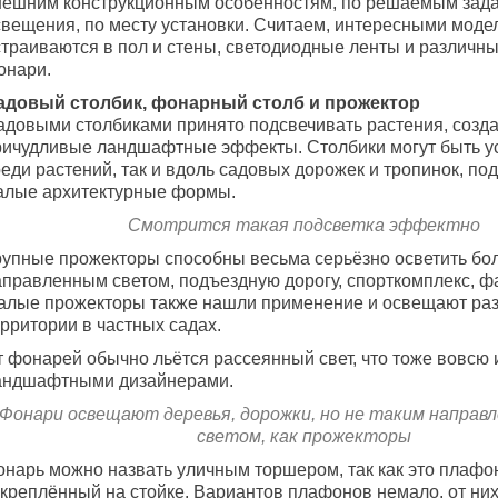
нешним конструкционным особенностям, по решаемым зад
свещения, по месту установки. Считаем, интересными моде
страиваются в пол и стены, светодиодные ленты и различны
онари.
адовый столбик, фонарный столб и прожектор
адовыми столбиками принято подсвечивать растения, созда
ричудливые ландшафтные эффекты. Столбики могут быть у
еди растений, так и вдоль садовых дорожек и тропинок, по
алые архитектурные формы.
Смотрится такая подсветка эффектно
рупные прожекторы способны весьма серьёзно осветить бо
аправленным светом, подъездную дорогу, спорткомплекс, ф
алые прожекторы также нашли применение и освещают ра
рритории в частных садах.
т фонарей обычно льётся рассеянный свет, что тоже вовсю 
андшафтными дизайнерами.
Фонари освещают деревья, дорожки, но не таким направ
светом, как прожекторы
онарь можно назвать уличным торшером, так как это плафо
креплённый на стойке. Вариантов плафонов немало, от них 