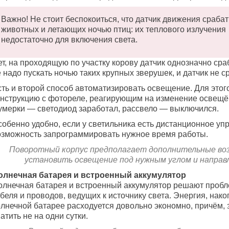
Важно! Не стоит беспокоиться, что датчик движения сраба
животных и летающих ночью птиц: их теплового излучения
недостаточно для включения света.
т, на проходящую по участку корову датчик однозначно срабо
 надо пускать ночью таких крупных зверушек, и датчик не с
сть и второй способ автоматизировать освещение. Для это
онструкцию с фотореле, реагирующим на изменение освещё
умерки — светодиод заработал, рассвело — выключился.
собенно удобно, если у светильника есть дистанционное уп
озможность запрограммировать нужное время работы.
Поворотный корпус предполагает дополнительные во
установить освещение под нужным углом и направ
олнечная батарея и встроенный аккумулятор
олнечная батарея и встроенный аккумулятор решают пробл
беля и проводов, ведущих к источнику света. Энергия, нак
олнечной батарее расходуется довольно экономно, причём,
атить не на одни сутки.