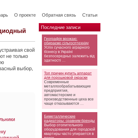
варь
О проекте
Обратная связь
Статьи
Последние записи
одиодный
Географія врожаю:
обираємо сільгосптехніку
Успіх сучасного аграрного
устраивая свой
бізнесу в Україні
т не только
безпосередньо залежить від
здатності …
ую
расный выбор,
Топ причин купить аппарат
для порошковой окраски
Современные
металлообрабатывающие
предприятия,
автомастерские и
производственные цеха все
чаще отказываются …
Биметаллические
льники
радиаторы: сравним бренды
Выбор отопительного
оборудования для городской
ену
квартиры часто упирается в
 уличной