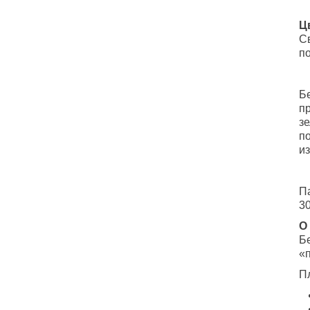
Ц
Св
п
Бе
п
з
п
и
П
3
О
Бе
«
П