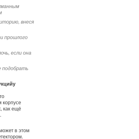
думанным
м
иторию, внеся
и прошлого
чь, если она
е подобрать
укцийу
то
м корпусе
, как ещё
.
может в этом
тектором.