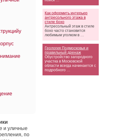
поиск …
Как оформить интерьер
антресольного этажа в
стиле бохо
Антресольный этаж в стиле
струкцийу
бохо часто становится
любимым уголком в …
корпус
Геология Подмосковья и
правильный дренаж
внимание
Обустройство загородного
участка в Московской
области всегда начинается с
подробного …
щение
ики
е и уличные
репления, по