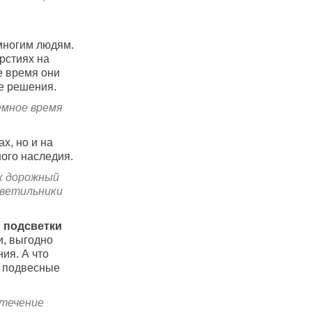
многим людям.
ерстиях на
е время они
е решения.
ёмное время
х, но и на
ого наследия.
к дорожный
светильники
 подсветки
и, выгодно
ия. А что
к подвесные
 течение