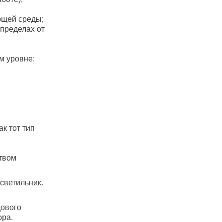
ющей среды;
пределах от
м уровне;
к тот тип
ством
светильник.
дового
ора.