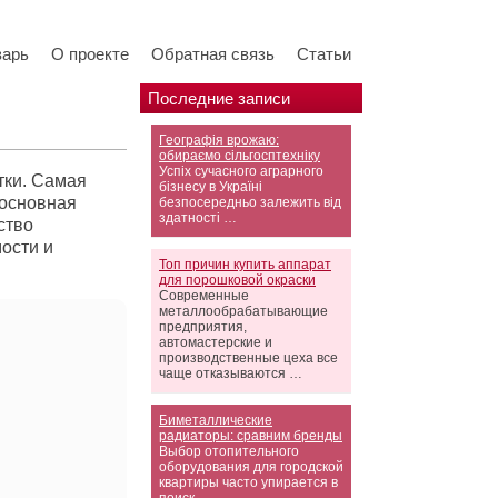
варь
О проекте
Обратная связь
Статьи
Последние записи
Географія врожаю:
обираємо сільгосптехніку
Успіх сучасного аграрного
тки. Самая
бізнесу в Україні
 основная
безпосередньо залежить від
здатності …
ство
ости и
Топ причин купить аппарат
для порошковой окраски
Современные
металлообрабатывающие
предприятия,
автомастерские и
производственные цеха все
чаще отказываются …
Биметаллические
радиаторы: сравним бренды
Выбор отопительного
оборудования для городской
квартиры часто упирается в