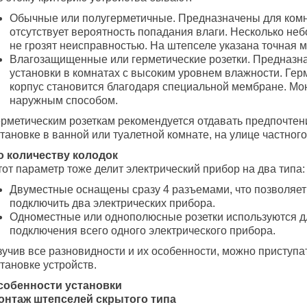
Обычные или полугерметичные. Предназначены для комна
отсутствует вероятность попадания влаги. Несколько не
не грозят неисправностью. На штепселе указана точная 
Влагозащищенные или герметические розетки. Предназн
установки в комнатах с высоким уровнем влажности. Ге
корпус становится благодаря специальной мембране. Мо
наружным способом.
ерметическим розеткам рекомендуется отдавать предпочтен
тановке в ванной или туалетной комнате, на улице частного
о количеству колодок
от параметр тоже делит электрический прибор на два типа:
Двуместные оснащены сразу 4 разъемами, что позволяе
подключить два электрических прибора.
Одноместные или однополюсные розетки используются д
подключения всего одного электрического прибора.
учив все разновидности и их особенности, можно приступат
тановке устройств.
собенности установки
онтаж штепселей скрытого типа