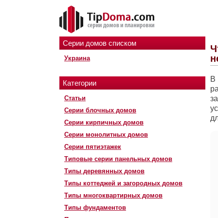
Серии домов списком
Ч
н
Украина
В
Категории
р
Статьи
з
ус
Серии блочных домов
д
Серии кирпичных домов
Серии монолитных домов
Серии пятиэтажек
Типовые серии панельных домов
Типы деревянных домов
Типы коттеджей и загородных домов
Типы многоквартирных домов
Типы фундаментов