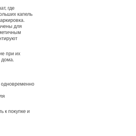
т, где
больших капель
маркировка.
ачены для
рметичным
нтируют
ие при их
 дома.
т одновременно
ля
ь к покупке и