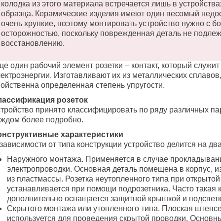
колодка из этого материала встречается лишь в устройства
образца. Керамические изделия имеют один весомый недос
очень хрупкие, поэтому монтировать устройство нужно с б
осторожностью, поскольку поврежденная деталь не подле
восстановлению.
ще один рабочий элемент розетки – контакт, который служи
лектроэнергии. Изготавливают их из металлических сплавов
войственна определенная степень упругости.
лассификация розеток
стройство принято классифицировать по ряду различных па
аждом более подробно.
онструктивные характеристики
зависимости от типа конструкции устройство делится на два
Наружного монтажа. Применяется в случае прокладыван
электропроводки. Основная деталь помещена в корпус, 
из пластмассы. Розетка неутопленного типа при открытой
устанавливается при помощи подрозетника. Часто такая 
дополнительно оснащается защитной крышкой и подсветк
Скрытого монтажа или утопленного типа. Плоская штепсе
используется для проведения скрытой проводки. Основн