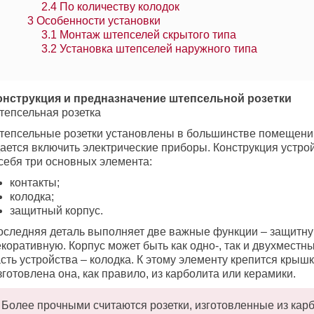
2.4
По количеству колодок
3
Особенности установки
3.1
Монтаж штепселей скрытого типа
3.2
Установка штепселей наружного типа
онструкция и предназначение штепсельной розетки
тепсельная розетка
тепсельные розетки установлены в большинстве помещений
дается включить электрические приборы. Конструкция устро
 себя три основных элемента:
контакты;
колодка;
защитный корпус.
оследняя деталь выполняет две важные функции – защитну
коративную. Корпус может быть как одно-, так и двухместн
сть устройства – колодка. К этому элементу крепится крышк
готовлена она, как правило, из карболита или керамики.
Более прочными считаются розетки, изготовленные из кар