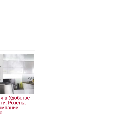
я в Удобстве
ти: Розетка
компании
ro