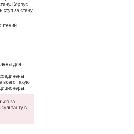
тену. Корпус
ыступ за стену
очтений
ачены для
 соединены
 всего такую
ндиционеры.
ться за
нсультанту в