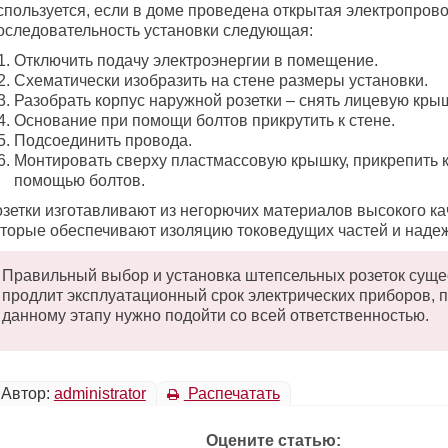
спользуется, если в доме проведена открытая электропрово
оследовательность установки следующая:
Отключить подачу электроэнергии в помещение.
Схематически изобразить на стене размеры установки.
Разобрать корпус наружной розетки – снять лицевую крыш
Основание при помощи болтов прикрутить к стене.
Подсоединить провода.
Монтировать сверху пластмассовую крышку, прикрепить к
помощью болтов.
озетки изготавливают из негорючих материалов высокого ка
оторые обеспечивают изоляцию токоведущих частей и надеж
Правильный выбор и установка штепсельных розеток сущ
продлит эксплуатационный срок электрических приборов, п
данному этапу нужно подойти со всей ответственностью.
Автор:
administrator
Распечатать
Оцените статью: