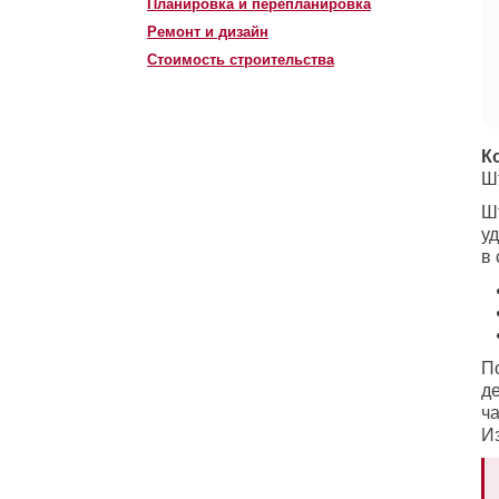
Планировка и перепланировка
Ремонт и дизайн
Стоимость строительства
К
Ш
Ш
у
в
П
де
ча
Из