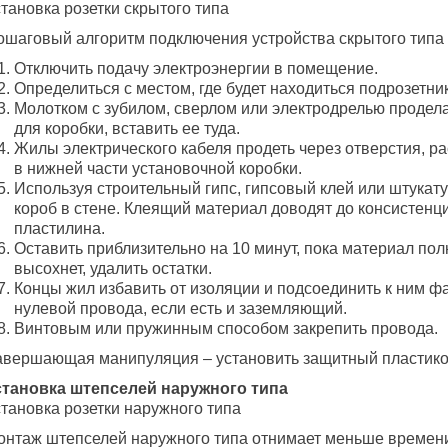
тановка розетки скрытого типа
ошаговый алгоритм подключения устройства скрытого типа 
Отключить подачу электроэнергии в помещение.
Определиться с местом, где будет находиться подрозетник
Молотком с зубилом, сверлом или электродрелью продела
для коробки, вставить ее туда.
Жилы электрического кабеля продеть через отверстия, 
в нижней части установочной коробки.
Используя строительный гипс, гипсовый клей или штукату
короб в стене. Клеящий материал доводят до консистенц
пластилина.
Оставить приблизительно на 10 минут, пока материал пол
высохнет, удалить остатки.
Концы жил избавить от изоляции и подсоединить к ним ф
нулевой провода, если есть и заземляющий.
Винтовым или пружинным способом закрепить провода.
авершающая манипуляция – установить защитный пластико
становка штепселей наружного типа
становка розетки наружного типа
онтаж штепселей наружного типа отнимает меньше времен