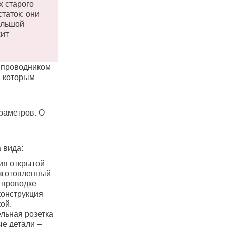
х старого
таток: они
ольшой
жит
т проводником
, которым
раметров. О
 вида:
ия открытой
изготовленный
 проводке
конструкция
ой.
льная розетка
ые детали –