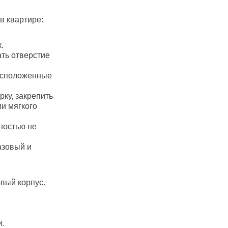
в квартире:
.
ть отверстие
расположенные
рку, закрепить
ии мягкого
ностью не
азовый и
вый корпус.
и.