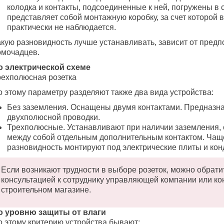
колодка и контакты, подсоединенные к ней, погружены в с
представляет собой монтажную коробку, за счет которой в
практически не наблюдается.
акую разновидность лучше устанавливать, зависит от предп
омочадцев.
о электрической схеме
рехполюсная розетка
о этому параметру разделяют также два вида устройства:
Без заземления. Оснащены двумя контактами. Предназн
двухполюсной проводки.
Трехполюсные. Устанавливают при наличии заземления,
между собой отдельным дополнительным контактом. Чаще
разновидность монтируют под электрические плиты и ко
Если возникают трудности в выборе розеток, можно обрати
консультацией к сотруднику управляющей компании или ко
строительном магазине.
о уровню защиты от влаги
о этому критерию устройства бывают: