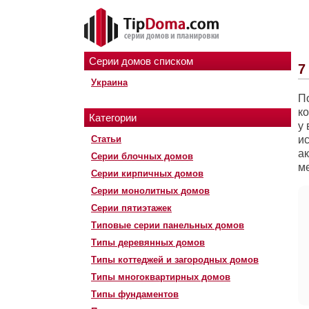
Серии домов списком
7
Украина
П
к
Категории
у
Статьи
и
ак
Серии блочных домов
ме
Серии кирпичных домов
Серии монолитных домов
Серии пятиэтажек
Типовые серии панельных домов
Типы деревянных домов
Типы коттеджей и загородных домов
Типы многоквартирных домов
Типы фундаментов