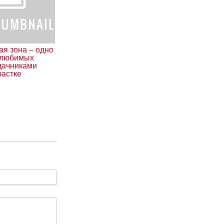
ая зона – одно
 любимых
дачниками
частке