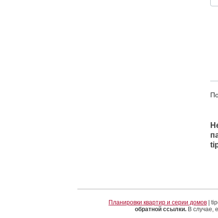
По
Н
п
t
Планировки квартир и серии домов
| t
обратной ссылки.
В случае, 