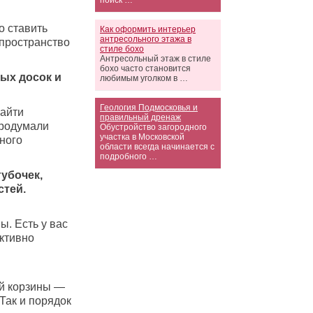
поиск …
о ставить
Как оформить интерьер
антресольного этажа в
 пространство
стиле бохо
Антресольный этаж в стиле
бохо часто становится
ых досок и
любимым уголком в …
Геология Подмосковья и
айти
правильный дренаж
продумали
Обустройство загородного
участка в Московской
ного
области всегда начинается с
подробного …
губочек,
стей.
. Есть у вас
ктивно
й корзины —
 Так и порядок