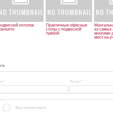
одвесной потолок
Практичные офисные
Мангальн
рильято
столы с подвесной
из самых
тумбой
многими 
мест на у
сть
мя
*
Почта
*