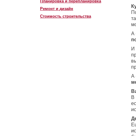
Планировка и перепланировка
К
Ремонт и дизайн
П
Стоимость строительства
т
м
А
п
И
п
вы
п
А
м
В
В
е
и
Д
Е
и