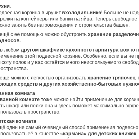
ухня.
одвесная корзина выручит
в
холодильнике
! Больше не над
арелки на контейнеры или банки на яйца. Теперь свободное
ожно занять без нагромождения и строительства башен.
 ещё с её помощью можно обустроить
хранение разделочн
односов.
 в любом
другом шкафчике кухонного гарнитура
можно н
рименение этой подвесной корзине. Особенно, если вы не 
соту полок и у вас остаётся много неиспользуемого свобод
ространства.
 ещё можно с лёгкостью организовать
хранение тряпочек, 
оющих средств и других хозяйственно-бытовых нужно
анная комната
ванной комнате
тоже можно найти применение для корзины
сть шкаф или полки она и здесь поможет максимально эффе
спользовать пространство.
етская комната
щё один не самый очевидный способ применения подвесно
спользовать её в качестве
«кармана» для детских книжек
.