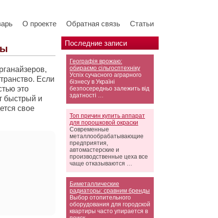
варь
О проекте
Обратная связь
Статьи
Последние записи
ны
Географія врожаю:
обираємо сільгосптехніку
рганайзеров,
Успіх сучасного аграрного
транство. Если
бізнесу в Україні
стью это
безпосередньо залежить від
здатності …
т быстрый и
ется свое
Топ причин купить аппарат
для порошковой окраски
Современные
металлообрабатывающие
предприятия,
автомастерские и
производственные цеха все
чаще отказываются …
Биметаллические
радиаторы: сравним бренды
Выбор отопительного
оборудования для городской
квартиры часто упирается в