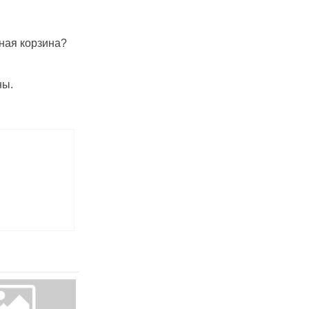
сная корзина?
ны.