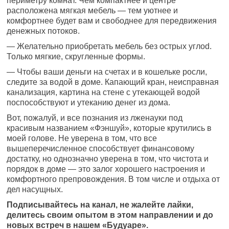
периметру комнат. Чем компактнее и центре
расположена мягкая мебель — тем уютнее и
комфортнее будет вам и свободнее для передвижения
денежных потоков.
— Желательно приобретать мебель без острых углоd.
Только мягкие, скругленные формы.
— Чтобы ваши деньги на счетах и в кошельке росли,
следите за водой в доме. Капающий кран, неисправная
канализация, картина на стене с утекающей водой
поспособствуют и утеканию денег из дома.
Вот, пожалуй, и все познания из лженауки под
красивым названием «Фэншуй», которые крутились в
моей голове. Не уверена в том, что все
вышеперечисленное способствует финансовому
достатку, но однозначно уверена в том, что чистота и
порядок в доме — это залог хорошего настроения и
комфортного препровождения. В том числе и отдыха от
дел насущных.
Подписывайтесь на канал, не жалейте лайки,
делитесь своим опытом в этом направлении и до
новых встреч в нашем «Будуаре».