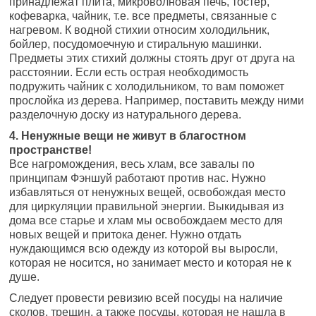
принадлежат плита, микроволновая печь, тостер,
кофеварка, чайник, т.е. все предметы, связанные с
нагревом. К водной стихии относим холодильник,
бойлер, посудомоечную и стиральную машинки.
Предметы этих стихий должны стоять друг от друга на
расстоянии. Если есть острая необходимость
подружить чайник с холодильником, то вам поможет
прослойка из дерева. Например, поставить между ними
разделочную доску из натурального дерева.
4. Ненужные вещи не живут в благостном
пространстве!
Все нагромождения, весь хлам, все завалы по
принципам Фэншуй работают против нас. Нужно
избавляться от ненужных вещей, освобождая место
для циркуляции правильной энергии. Выкидывая из
дома все старье и хлам мы освобождаем место для
новых вещей и притока денег. Нужно отдать
нуждающимся всю одежду из которой вы выросли,
которая не носится, но занимает место и которая не к
душе.
Следует провести ревизию всей посуды на наличие
сколов, трещин, а также посуды, которая не нашла в