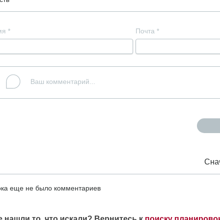
мя
*
Почта
*
Сна
ка еще не было комментариев
е нашли то, что искали? Вернитесь к
поиску планирово