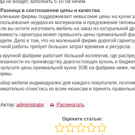
да не войдет, заполнить 5-10 см нечем.
. Разница в соотношении цены и качества
аленькие фирмы поддерживают невысокие цены на кухни за
спользования недорогих материалов и предложения типовы
ли вы хотите изготовить мебель на заказ из натуральной д
тоимость гарнитура может превысить цены премиальной ф
одели. Дело в том, что на маленькой фирме дорогой гарнит
учной работы требует больших затрат времени и ресурсов.
а крупной фабрике работает большой коллектив, где распр
бязанности по производству дорогостоящих кухонь и бюдже
езультате цена премиальной кухни ЗОВ на фабрике ниже, ч
ирмы.
ыбор мебели индивидуален для каждого покупателя, поэтом
нимательно отнестись ко всем нюансам и принять правильн
Автор:
administrator
Распечатать
Оцените статью: