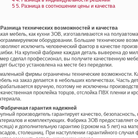
5
5. Разница в соотношении цены и качества
. Разница технических возможностей и качества
акая мебель, как кухни ЗОВ, изготавливаются на полуавтом
рограммируемом оборудовании. Большие технические возм
озволяют исключить человеческий фактор в качестве произ
шибки. На крупной фабрике каждая деталь выверена до мил
амер сделал профессионал, вы получите качественную мебе
дет быстро установлена на месте без переделки.
 маленькой фирмы ограничены технические возможности. К
бель на заказ делается в небольших количествах. Часть де
брабатывается вручную, поэтому не исключены производст
екачественная проклейка торцов, отслойка ПВХ пленки и кр
атериала.
. Фабричная гарантия надежней
рупный производитель гарантирует качество, безопасность,
атериалов и комплектующих. Фабрика ЗОВ предоставляет о
есяца) и дополнительную гарантию (сроком на 5 лет) на ма
асадов, столешниц. При наступлении гарантийного случая 