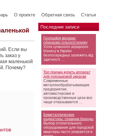
варь
О проекте
Обратная связь
Статьи
Последние записи
маленькой
Географія врожаю:
обираємо сільгосптехніку
Успіх сучасного аграрного
ий. Если вы
бізнесу в Україні
ь заказ у
безпосередньо залежить від
здатності …
емая маленькой
ой. Почему?
Топ причин купить аппарат
для порошковой окраски
Современные
металлообрабатывающие
предприятия,
автомастерские и
производственные цеха все
чаще отказываются …
Биметаллические
радиаторы: сравним бренды
Выбор отопительного
оборудования для городской
антов
квартиры часто упирается в