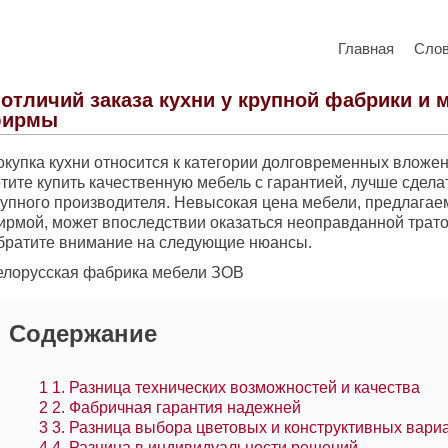
Главная
Сло
 отличий заказа кухни у крупной фабрики и 
ирмы
окупка кухни относится к категории долговременных вложен
тите купить качественную мебель с гарантией, лучше сделат
рупного производителя. Невысокая цена мебели, предлага
ирмой, может впоследствии оказаться неоправданной трат
братите внимание на следующие нюансы.
елорусская фабрика мебели ЗОВ
Содержание
1
1. Разница технических возможностей и качества
2
2. Фабричная гарантия надежней
3
3. Разница выбора цветовых и конструктивных вари
4
4. Разница в индивидуальности решений