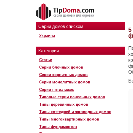
Серии домов списком
5
ф
Украина
П
Категории
хо
Статьи
к
ф
Серии блочных домов
О
Серии кирпичных домов
Б
Серии монолитных домов
Серии пятиэтажек
Типовые серии панельных домов
Типы деревянных домов
Типы коттеджей и загородных домов
Типы многоквартирных домов
Типы фундаментов