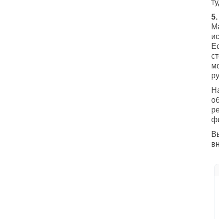
ту
5
М
и
Ес
с
м
р
Н
о
р
ф
В
в