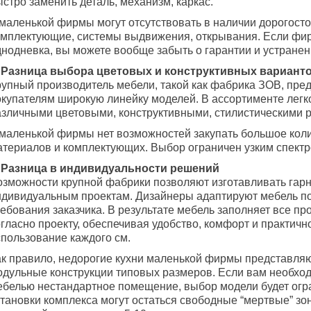
стро заменить деталь, механизм, каркас.
 маленькой фирмы могут отсутствовать в наличии дорогост
омплектующие, системы выдвижения, открывания. Если фи
днодневка, вы можете вообще забыть о гарантии и устранен
. Разница выбора цветовых и конструктивных вариант
рупный производитель мебели, такой как фабрика ЗОВ, пре
окупателям широкую линейку моделей. В ассортименте легко
азличными цветовыми, конструктивными, стилистическими 
 маленькой фирмы нет возможностей закупать большое кол
атериалов и комплектующих. Выбор ограничен узким спектр
. Разница в индивидуальности решений
озможности крупной фабрики позволяют изготавливать гар
ндивидуальным проектам. Дизайнеры адаптируют мебель п
ебования заказчика. В результате мебель заполняет все пр
гласно проекту, обеспечивая удобство, комфорт и практичн
спользование каждого см.
ак правило, недорогие кухни маленькой фирмы представля
одульные конструкции типовых размеров. Если вам необхо
ебелью нестандартное помещение, выбор модели будет огр
становки комплекса могут остаться свободные “мертвые” зо