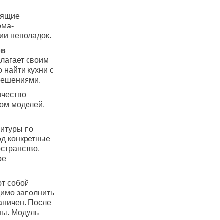
оящие
рма-
ии неполадок.
ов
длагает своим
 найти кухни с
решениями.
ичество
ом моделей.
нитуры по
од конкретные
остранство,
ое
ют собой
димо заполнить
аничен. После
ны. Модуль