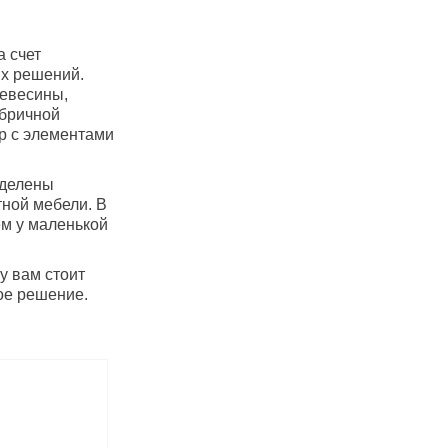
 счет
х решений.
ревесины,
абричной
ур с элементами
еделены
тной мебели. В
ем у маленькой
у вам стоит
ое решение.