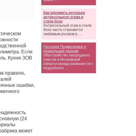
поиск …
Как оформить интерьер
антресольного этажа в
стиле бохо
Антресольный этаж в стиле
бохо часто становится
атическом
любимым уголком в …
ожности
водственной
Геология Подмосковья и
правильный дренаж
лиметра. Если
Обустройство загородного
ль. Кухня ЗОВ
участка в Московской
области всегда начинается с
подробного …
ак правило,
талей
венные ошибки,
омочного
 надежность
сновную (24
териалы
фабрика может