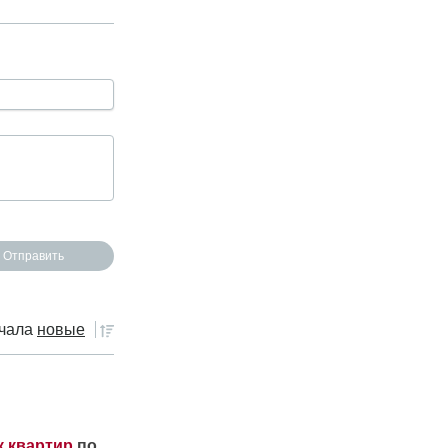
чала
новые
к квартир
по