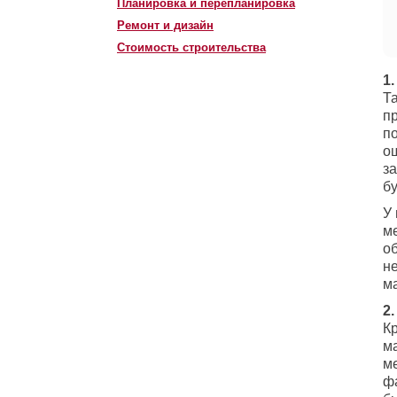
Планировка и перепланировка
Ремонт и дизайн
Стоимость строительства
1
Т
п
п
о
з
бу
У
ме
о
н
м
2
К
м
м
ф