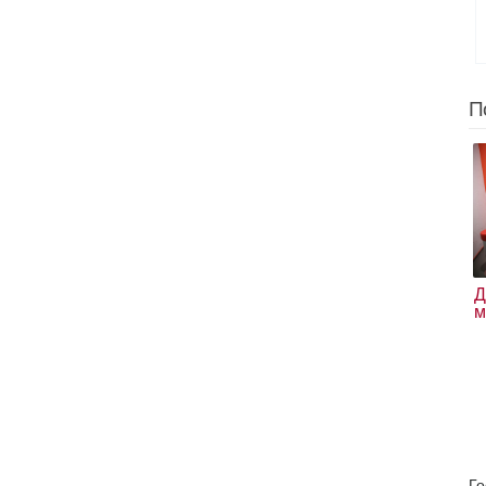
П
Д
м
Го