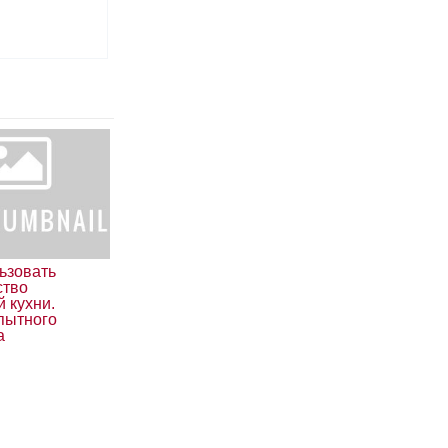
ьзовать
ство
 кухни.
пытного
а