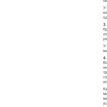
бы
У
к
о
3
К
п
р
У
м
4
В
и
тр
со
и
К
м
м
у