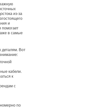
 важную
осточных
остока из-за
рогостоящего
ания и
я помогает
даже в самые
 деталям. Вот
 внимание:
точной
ные кабели.
аться к
рендам с
вномерно по