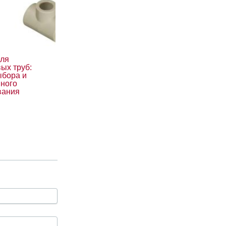
для
ых труб:
ыбора и
ного
вания