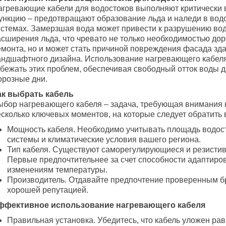
агревающие кабели для водостоков выполняют критически
ункцию – предотвращают образование льда и наледи в вод
истемах. Замерзшая вода может привести к разрушению вод
асширения льда, что чревато не только необходимостью до
емонта, но и может стать причиной повреждения фасада зд
андшафтного дизайна. Использование нагревающего кабел
збежать этих проблем, обеспечивая свободный отток воды 
орозные дни.
ак выбрать кабель
ыбор нагревающего кабеля – задача, требующая внимания к
есколько ключевых моментов, на которые следует обратить
Мощность кабеля. Необходимо учитывать площадь водос
системы и климатические условия вашего региона.
Тип кабеля. Существуют саморегулирующиеся и резистив
Первые предпочтительнее за счет способности адаптиров
изменениям температуры.
Производитель. Отдавайте предпочтение проверенным б
хорошей репутацией.
ффективное использование нагревающего кабеля
Правильная установка. Убедитесь, что кабель уложен ра