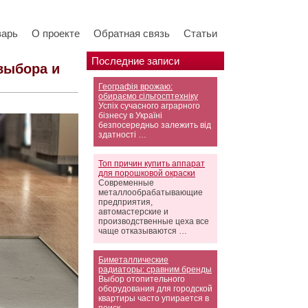
варь
О проекте
Обратная связь
Статьи
Последние записи
выбора и
Географія врожаю:
обираємо сільгосптехніку
Успіх сучасного аграрного
бізнесу в Україні
безпосередньо залежить від
здатності …
Топ причин купить аппарат
для порошковой окраски
Современные
металлообрабатывающие
предприятия,
автомастерские и
производственные цеха все
чаще отказываются …
Биметаллические
радиаторы: сравним бренды
Выбор отопительного
оборудования для городской
квартиры часто упирается в