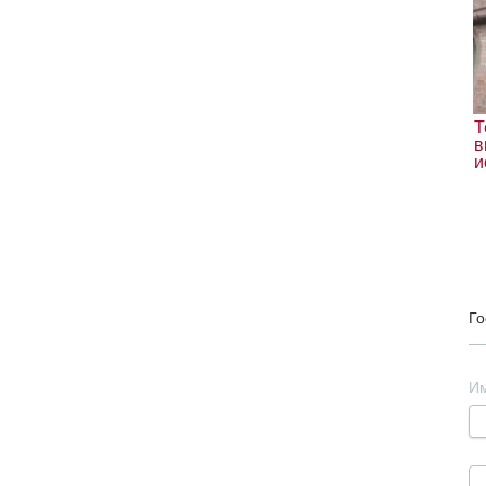
Т
в
и
Го
И