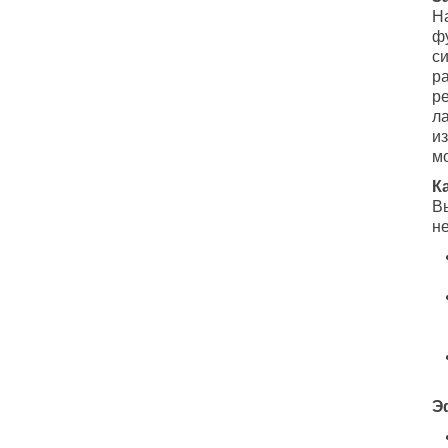
Н
ф
с
р
р
л
и
м
К
В
н
Э