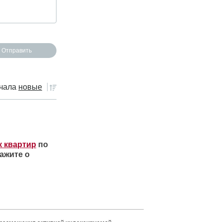
чала
новые
к квартир
по
ажите о