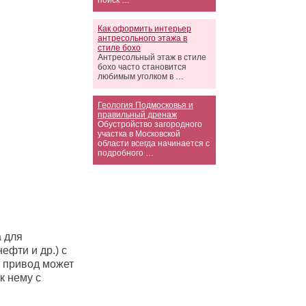
поиск …
Как оформить интерьер
антресольного этажа в
стиле бохо
Антресольный этаж в стиле
бохо часто становится
любимым уголком в …
Геология Подмосковья и
правильный дренаж
Обустройство загородного
участка в Московской
области всегда начинается с
подробного …
 для
ефти и др.) с
й привод может
к нему с