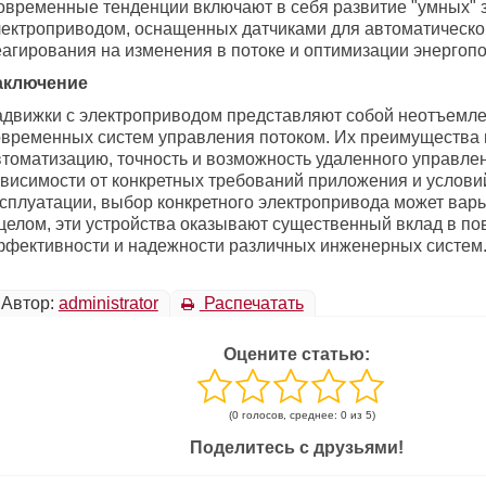
овременные тенденции включают в себя развитие "умных" 
лектроприводом, оснащенных датчиками для автоматическо
еагирования на изменения в потоке и оптимизации энергоп
аключение
адвижки с электроприводом представляют собой неотъемл
овременных систем управления потоком. Их преимущества
втоматизацию, точность и возможность удаленного управлен
ависимости от конкретных требований приложения и услови
ксплуатации, выбор конкретного электропривода может варь
 целом, эти устройства оказывают существенный вклад в п
ффективности и надежности различных инженерных систем
Автор:
administrator
Распечатать
Оцените статью:
(0 голосов, среднее: 0 из 5)
Поделитесь с друзьями!