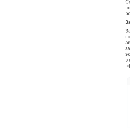
С
э
р
З
З
с
а
з
э
в
э