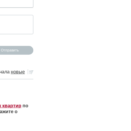
чала
новые
к квартир
по
ажите о