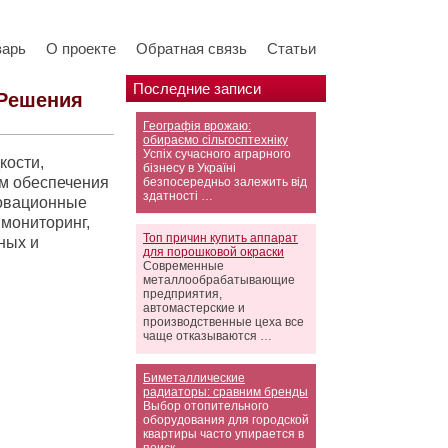
варь
О проекте
Обратная связь
Статьи
Последние записи
 Решения
Географія врожаю:
обираємо сільгосптехніку
Успіх сучасного аграрного
кости,
бізнесу в Україні
м обеспечения
безпосередньо залежить від
здатності …
новационные
мониторинг,
Топ причин купить аппарат
ных и
для порошковой окраски
Современные
металлообрабатывающие
предприятия,
автомастерские и
производственные цеха все
чаще отказываются …
Биметаллические
радиаторы: сравним бренды
Выбор отопительного
оборудования для городской
квартиры часто упирается в