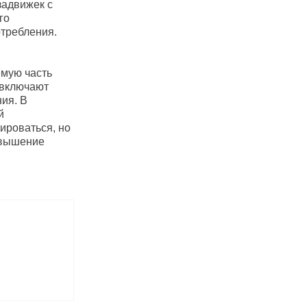
задвижек с
го
отребления.
емую часть
 включают
ия. В
й
ироваться, но
овышение
.