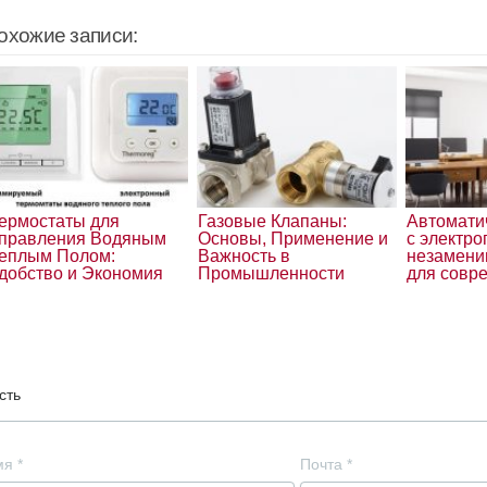
охожие записи:
ермостаты для
Газовые Клапаны:
Автомати
правления Водяным
Основы, Применение и
с электр
еплым Полом:
Важность в
незамени
добство и Экономия
Промышленности
для совр
сть
мя
*
Почта
*