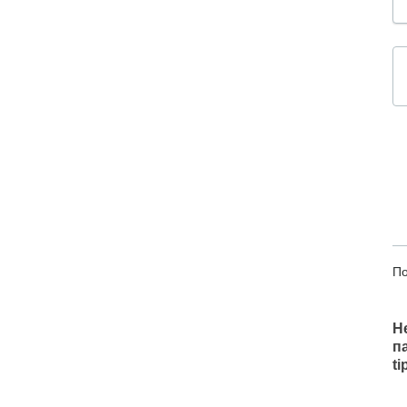
По
Н
п
t