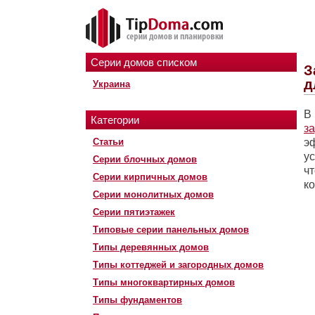
Серии домов списком
З
д
Украина
В
Категории
з
Статьи
э
у
Серии блочных домов
ч
Серии кирпичных домов
к
Серии монолитных домов
Серии пятиэтажек
Типовые серии панельных домов
Типы деревянных домов
Типы коттеджей и загородных домов
Типы многоквартирных домов
Типы фундаментов