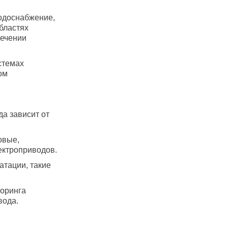
одоснабжение,
бластях
печении
стемах
ом
а зависит от
овые,
лектроприводов.
атации, такие
оринга
вода.