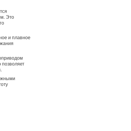
тся
м. Это
го
ное и плавное
ржания
оприводом
о позволяет
.
ежными
тоту