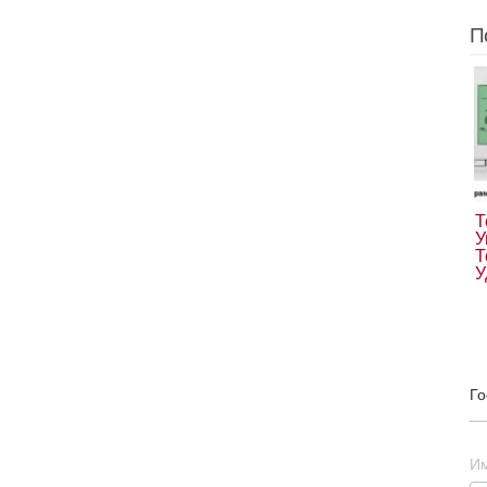
П
Т
У
Т
У
Го
И