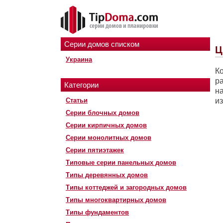
Серии домов списком
Ц
Украина
К
р
Категории
н
Статьи
и
Серии блочных домов
Серии кирпичных домов
Серии монолитных домов
Серии пятиэтажек
Типовые серии панельных домов
Типы деревянных домов
Типы коттеджей и загородных домов
Типы многоквартирных домов
Типы фундаментов