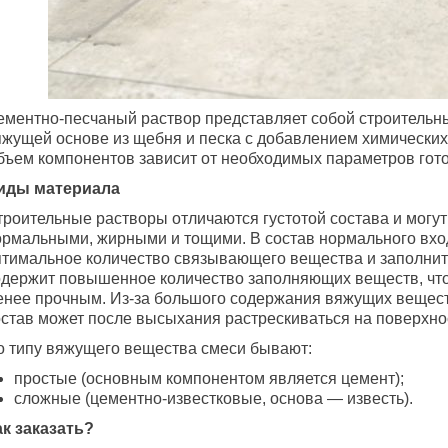
ементно-песчаный раствор представляет собой строительны
яжущей основе из щебня и песка с добавлением химических
бъем компонентов зависит от необходимых параметров гото
иды материала
троительные растворы отличаются густотой состава и могут
ормальными, жирными и тощими. В состав нормального вхо
птимальное количество связывающего вещества и заполнит
одержит повышенное количество заполняющих веществ, что
енее прочным. Из-за большого содержания вяжущих вещес
остав может после высыхания растрескиваться на поверхно
о типу вяжущего вещества смеси бывают:
простые (основным компонентом является цемент);
сложные (цементно-известковые, основа — известь).
ак заказать?