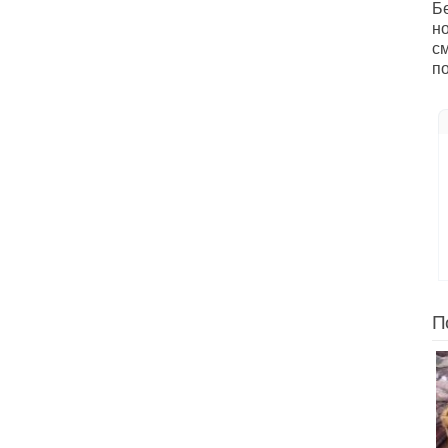
Б
н
с
по
П