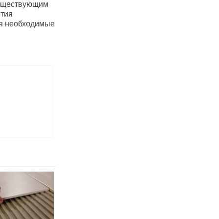
существующим
ятия
ая необходимые