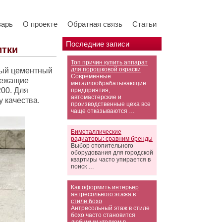
варь
О проекте
Обратная связь
Статьи
Последние записи
итки
Топ причин купить аппарат
для порошковой окраски
ный цементный
Современные
лежащие
металлообрабатывающие
200. Для
предприятия,
автомастерские и
 качества.
производственные цеха все
чаще отказываются …
Биметаллические
радиаторы: сравним бренды
Выбор отопительного
оборудования для городской
квартиры часто упирается в
поиск …
Как оформить интерьер
антресольного этажа в
стиле бохо
Антресольный этаж в стиле
бохо часто становится