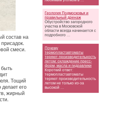
любимым уголком в …
Геология Подмосковья и
правильный дренаж
Обустройство загородного
участка в Московской
области всегда начинается с
подробного …
й состав на
 присадок.
Почему
вой смеси.
термопластавтоматы
теряют производительность
летом: охлаждение пресс-
форм, масла и гидравлики
 быть
Короткий ответ:
дит
термопластавтоматы
теряют производительность
еля. Тощий
летом не только из-за
 делает его
высокой …
тв, жирный
сти.