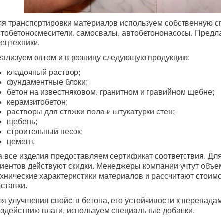
ля транспортировки материалов используем собственную с
втобетоносмесители, самосвалы, автобетононасосы. Предл
пецтехники.
еализуем оптом и в розницу следующую продукцию:
кладочный раствор;
фундаментные блоки;
бетон на известняковом, гранитном и гравийном щебне;
керамзитобетон;
растворы для стяжки пола и штукатурки стен;
щебень;
строительный песок;
цемент.
а все изделия предоставляем сертификат соответствия. Дл
лиентов действуют скидки. Менеджеры компании учтут объе
ехнические характеристики материалов и рассчитают стоимо
ставки.
ля улучшения свойств бетона, его устойчивости к перепада
оздействию влаги, используем специальные добавки.