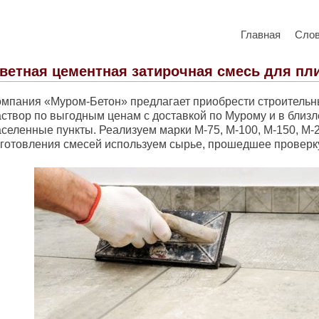
Главная
Сло
ветная цементная затирочная смесь для пл
омпания «Муром-Бетон» предлагает приобрести строитель
аствор по выгодным ценам с доставкой по Мурому и в близ
аселенные пункты. Реализуем марки М-75, М-100, М-150, М-
зготовления смесей используем сырье, прошедшее проверку