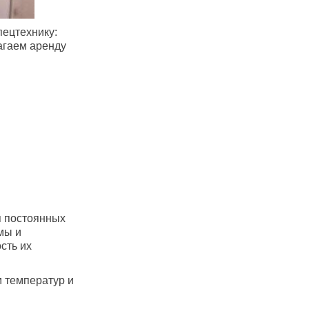
пецтехнику:
агаем аренду
я постоянных
мы и
сть их
м температур и