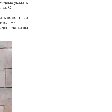
ходимо указать
ава. От
зать цементный
вителями
 для плитки вы