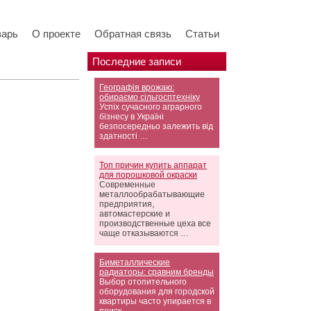
варь
О проекте
Обратная связь
Статьи
Последние записи
Географія врожаю:
обираємо сільгосптехніку
Успіх сучасного аграрного
бізнесу в Україні
безпосередньо залежить від
здатності …
Топ причин купить аппарат
для порошковой окраски
Современные
металлообрабатывающие
предприятия,
автомастерские и
производственные цеха все
чаще отказываются …
Биметаллические
радиаторы: сравним бренды
Выбор отопительного
оборудования для городской
квартиры часто упирается в