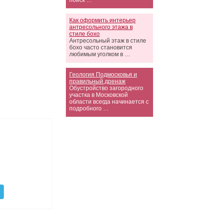
поиск …
Как оформить интерьер
антресольного этажа в
стиле бохо
Антресольный этаж в стиле
бохо часто становится
любимым уголком в …
Геология Подмосковья и
правильный дренаж
Обустройство загородного
участка в Московской
области всегда начинается с
подробного …