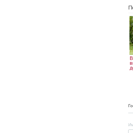
П
В
в
д
Го
И