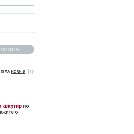
чала
новые
к квартир
по
ажите о