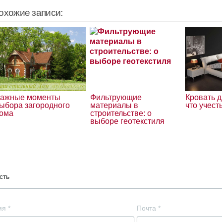
охожие записи:
ажные моменты
Фильтрующие
Кровать д
ыбора загородного
материалы в
что учест
ома
строительстве: о
выборе геотекстиля
сть
мя
*
Почта
*