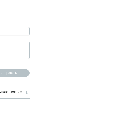
чала
новые