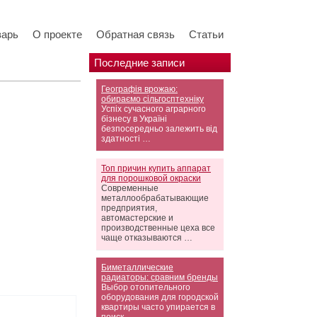
варь
О проекте
Обратная связь
Статьи
Последние записи
Географія врожаю:
обираємо сільгосптехніку
Успіх сучасного аграрного
бізнесу в Україні
безпосередньо залежить від
здатності …
Топ причин купить аппарат
для порошковой окраски
Современные
металлообрабатывающие
предприятия,
автомастерские и
производственные цеха все
чаще отказываются …
Биметаллические
радиаторы: сравним бренды
Выбор отопительного
оборудования для городской
квартиры часто упирается в