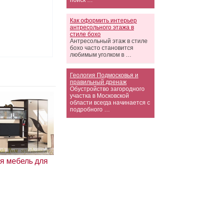
поиск …
Как оформить интерьер
антресольного этажа в
стиле бохо
Антресольный этаж в стиле
бохо часто становится
любимым уголком в …
Геология Подмосковья и
правильный дренаж
Обустройство загородного
участка в Московской
области всегда начинается с
подробного …
я мебель для