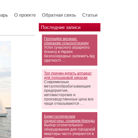
варь
О проекте
Обратная связь
Статьи
Последние записи
Географія врожаю:
обираємо сільгосптехніку
Успіх сучасного аграрного
бізнесу в Україні
безпосередньо залежить від
здатності …
Топ причин купить аппарат
для порошковой окраски
Современные
металлообрабатывающие
предприятия,
автомастерские и
производственные цеха все
чаще отказываются …
Биметаллические
радиаторы: сравним бренды
Выбор отопительного
оборудования для городской
квартиры часто упирается в