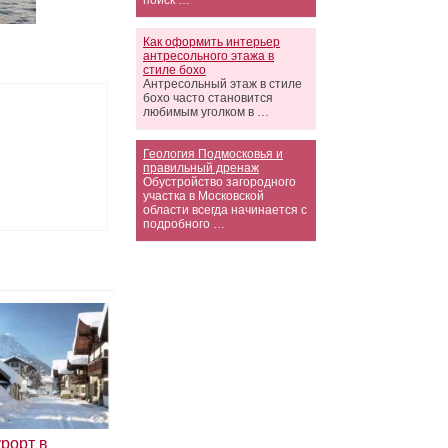
поиск …
Как оформить интерьер
антресольного этажа в
стиле бохо
Антресольный этаж в стиле
бохо часто становится
любимым уголком в …
Геология Подмосковья и
правильный дренаж
Обустройство загородного
участка в Московской
области всегда начинается с
подробного …
рорт в