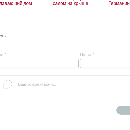
лавающий дом
садом на крыше
Германии
сть
мя
*
Почта
*