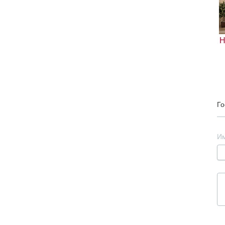
Н
Го
И