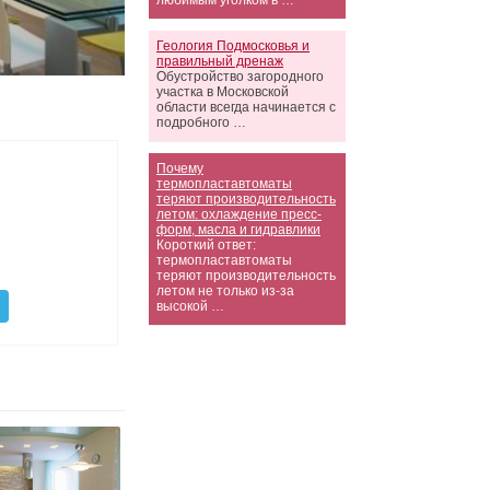
любимым уголком в …
Геология Подмосковья и
правильный дренаж
Обустройство загородного
участка в Московской
области всегда начинается с
подробного …
Почему
термопластавтоматы
теряют производительность
летом: охлаждение пресс-
форм, масла и гидравлики
Короткий ответ:
термопластавтоматы
теряют производительность
летом не только из-за
высокой …