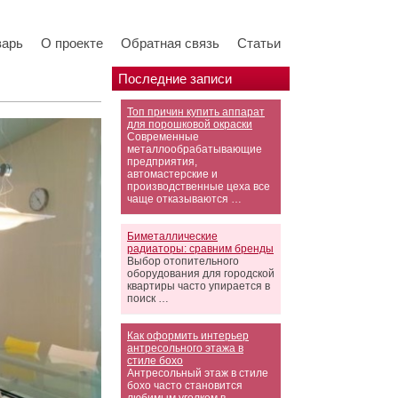
варь
О проекте
Обратная связь
Статьи
Последние записи
Топ причин купить аппарат
для порошковой окраски
Современные
металлообрабатывающие
предприятия,
автомастерские и
производственные цеха все
чаще отказываются …
Биметаллические
радиаторы: сравним бренды
Выбор отопительного
оборудования для городской
квартиры часто упирается в
поиск …
Как оформить интерьер
антресольного этажа в
стиле бохо
Антресольный этаж в стиле
бохо часто становится