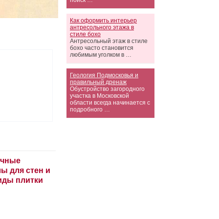
поиск …
Как оформить интерьер
антресольного этажа в
стиле бохо
Антресольный этаж в стиле
бохо часто становится
любимым уголком в …
Геология Подмосковья и
правильный дренаж
Обустройство загородного
участка в Московской
области всегда начинается с
подробного …