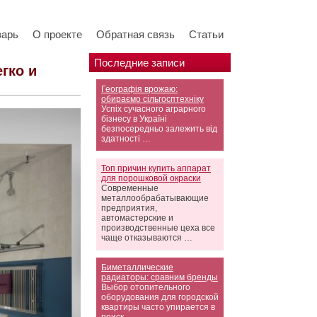
варь
О проекте
Обратная связь
Статьи
Последние записи
гко и
Географія врожаю:
обираємо сільгосптехніку
Успіх сучасного аграрного
бізнесу в Україні
безпосередньо залежить від
здатності …
Топ причин купить аппарат
для порошковой окраски
Современные
металлообрабатывающие
предприятия,
автомастерские и
производственные цеха все
чаще отказываются …
Биметаллические
радиаторы: сравним бренды
Выбор отопительного
оборудования для городской
квартиры часто упирается в