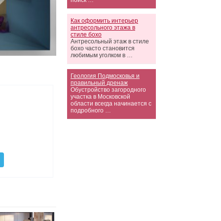
поиск …
Как оформить интерьер
антресольного этажа в
стиле бохо
Антресольный этаж в стиле
бохо часто становится
любимым уголком в …
Геология Подмосковья и
правильный дренаж
Обустройство загородного
участка в Московской
области всегда начинается с
подробного …