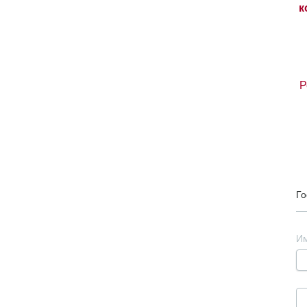
Р
Го
И