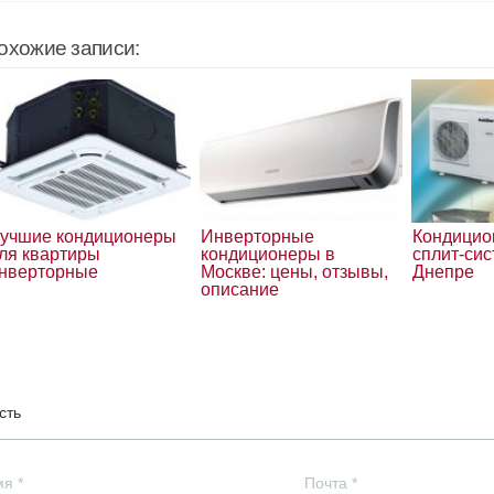
охожие записи:
учшие кондиционеры
Инверторные
Кондицио
ля квартиры
кондиционеры в
сплит-сис
нверторные
Москве: цены, отзывы,
Днепре
описание
сть
мя
*
Почта
*