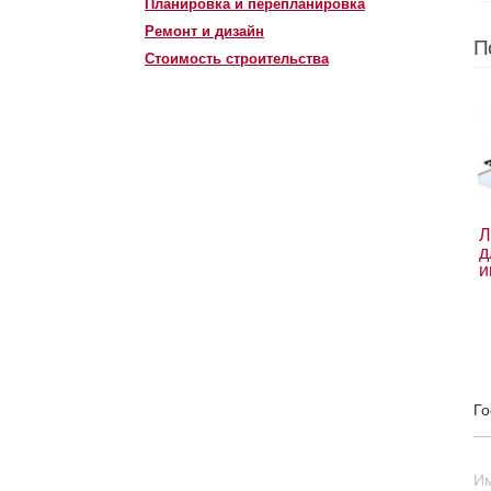
Планировка и перепланировка
Ремонт и дизайн
П
Стоимость строительства
Л
д
и
Го
И