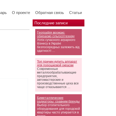
варь
О проекте
Обратная связь
Статьи
Последние записи
Географія врожаю:
обираємо сільгосптехніку
Успіх сучасного аграрного
бізнесу в Україні
безпосередньо залежить від
здатності …
Топ причин купить аппарат
для порошковой окраски
Современные
металлообрабатывающие
предприятия,
автомастерские и
производственные цеха все
чаще отказываются …
Биметаллические
радиаторы: сравним бренды
Выбор отопительного
оборудования для городской
квартиры часто упирается в