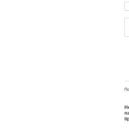
По
Н
п
t