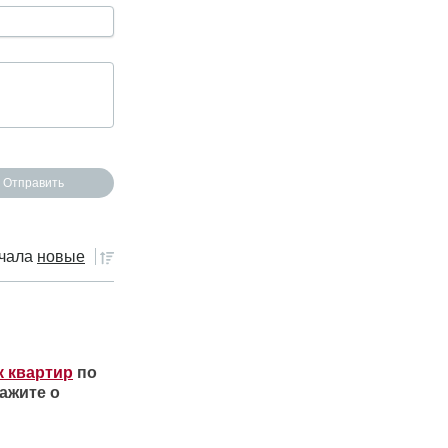
чала
новые
к квартир
по
ажите о