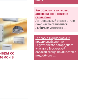
поиск …
Как оформить интерьер
антресольного этажа в
стиле бохо
Антресольный этаж в стиле
бохо часто становится
любимым уголком в …
Геология Подмосковья и
правильный дренаж
Обустройство загородного
участка в Московской
области всегда начинается с
неры со
подробного …
темой в