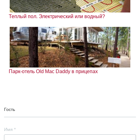
Теплый пол. Электрический или водный?
Парк-отель Old Mac Daddy в прицепах
Гость
Имя
*