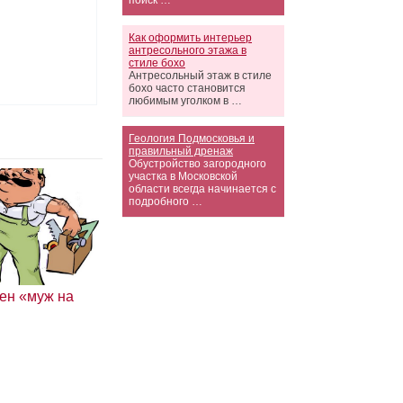
поиск …
Как оформить интерьер
антресольного этажа в
стиле бохо
Антресольный этаж в стиле
бохо часто становится
любимым уголком в …
Геология Подмосковья и
правильный дренаж
Обустройство загородного
участка в Московской
области всегда начинается с
подробного …
жен «муж на