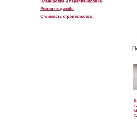
Планировка и перепланировка
Ремонт и дизайн
Стоимость строительства
П
К
с
м
с