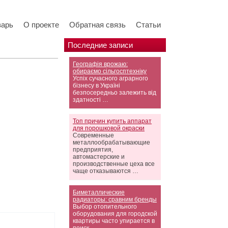
варь
О проекте
Обратная связь
Статьи
Последние записи
Географія врожаю:
обираємо сільгосптехніку
Успіх сучасного аграрного
бізнесу в Україні
безпосередньо залежить від
здатності …
Топ причин купить аппарат
для порошковой окраски
Современные
металлообрабатывающие
предприятия,
автомастерские и
производственные цеха все
чаще отказываются …
Биметаллические
радиаторы: сравним бренды
Выбор отопительного
оборудования для городской
квартиры часто упирается в