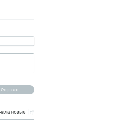
чала
новые