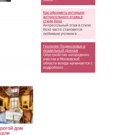
поиск …
Как оформить интерьер
антресольного этажа в
стиле бохо
Антресольный этаж в стиле
бохо часто становится
любимым уголком в …
Геология Подмосковья и
правильный дренаж
Обустройство загородного
участка в Московской
области всегда начинается с
подробного …
рогой дом
ашли