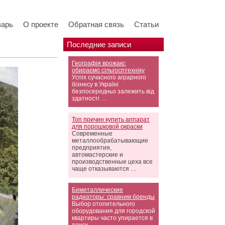
варь
О проекте
Обратная связь
Статьи
Последние записи
Географія врожаю:
обираємо сільгосптехніку
Успіх сучасного аграрного
бізнесу в Україні
безпосередньо залежить від
здатності …
Топ причин купить аппарат
для порошковой окраски
Современные
металлообрабатывающие
предприятия,
автомастерские и
производственные цеха все
чаще отказываются …
Биметаллические
радиаторы: сравним бренды
Выбор отопительного
оборудования для городской
квартиры часто упирается в