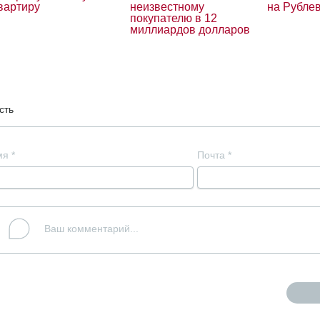
вартиру
неизвестному
на Рубле
покупателю в 12
миллиардов долларов
сть
мя
*
Почта
*