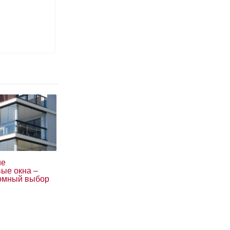
ие
вые окна –
омный выбор