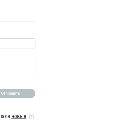
чала
новые