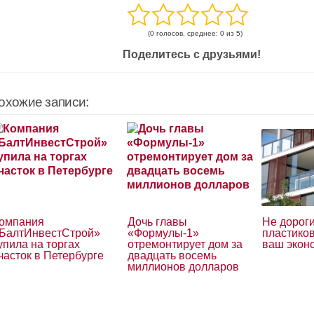
(0 голосов, среднее: 0 из 5)
Поделитесь с друзьями!
охожие записи:
омпания
Дочь главы
Не дорог
БалтИнвестСтрой»
«Формулы-1»
пластико
упила на торгах
отремонтирует дом за
ваш экон
часток в Петербурге
двадцать восемь
миллионов долларов