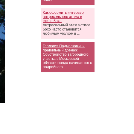
поиск …
Как оформить интерьер
антресольного этажа в
стиле бохо
Антресольный этаж в стиле
бохо часто становится
любимым уголком в …
Геология Подмосковья и
правильный дренаж
Обустройство загородного
участка в Московской
области всегда начинается с
подробного …