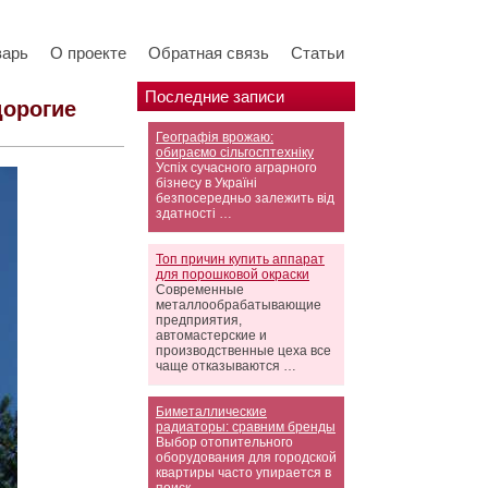
варь
О проекте
Обратная связь
Статьи
Последние записи
дорогие
Географія врожаю:
обираємо сільгосптехніку
Успіх сучасного аграрного
бізнесу в Україні
безпосередньо залежить від
здатності …
Топ причин купить аппарат
для порошковой окраски
Современные
металлообрабатывающие
предприятия,
автомастерские и
производственные цеха все
чаще отказываются …
Биметаллические
радиаторы: сравним бренды
Выбор отопительного
оборудования для городской
квартиры часто упирается в