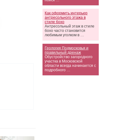
поиск …
Как оформить интерьер
антресольного этажа в
стиле бохо
Антресольный этаж в стиле
бохо часто становится
любимым уголком в …
Геология Подмосковья и
правильный дренаж
Обустройство загородного
участка в Московской
области всегда начинается с
подробного …