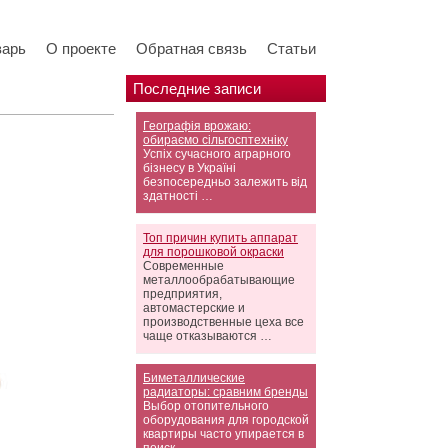
варь
О проекте
Обратная связь
Статьи
Последние записи
Географія врожаю:
обираємо сільгосптехніку
Успіх сучасного аграрного
бізнесу в Україні
безпосередньо залежить від
здатності …
Топ причин купить аппарат
для порошковой окраски
Современные
металлообрабатывающие
предприятия,
автомастерские и
производственные цеха все
чаще отказываются …
Биметаллические
радиаторы: сравним бренды
Выбор отопительного
оборудования для городской
квартиры часто упирается в