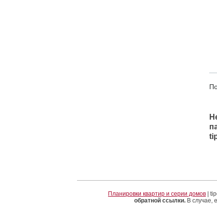
По
Н
п
t
Планировки квартир и серии домов
| t
обратной ссылки.
В случае, 