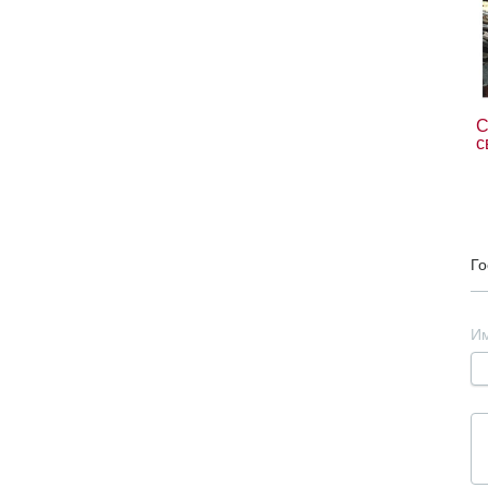
С
с
Го
И