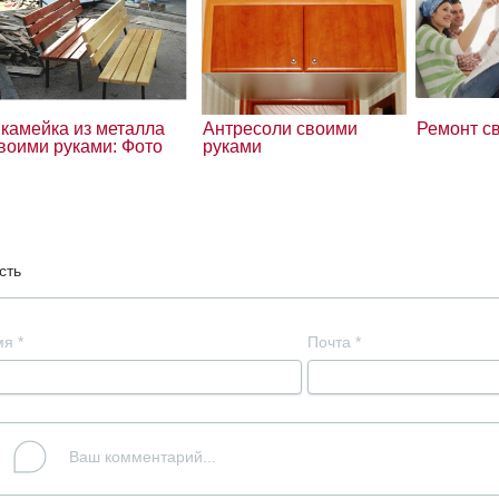
камейка из металла
Антресоли своими
Ремонт с
воими руками: Фото
руками
сть
мя
*
Почта
*