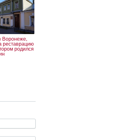
в Воронеже,
за реставрацию
отором родился
ин