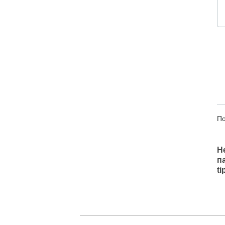
По
Н
п
t