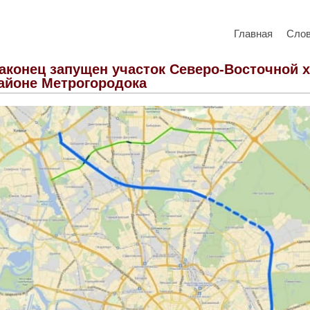
Главная
Сло
аконец запущен участок Северо-Восточной 
айоне Метрогородока