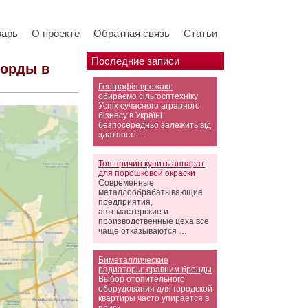
варь
О проекте
Обратная связь
Статьи
Последние записи
хорды в
Географія врожаю:
обираємо сільгосптехніку
Успіх сучасного аграрного
бізнесу в Україні
безпосередньо залежить від
здатності …
Топ причин купить аппарат
для порошковой окраски
Современные
металлообрабатывающие
предприятия,
автомастерские и
производственные цеха все
чаще отказываются …
Биметаллические
радиаторы: сравним бренды
Выбор отопительного
оборудования для городской
квартиры часто упирается в