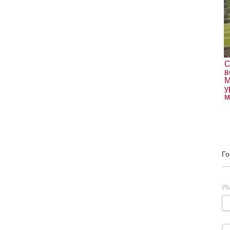
С
в
М
у
м
Го
И