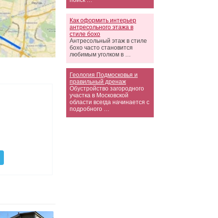
поиск …
Как оформить интерьер
антресольного этажа в
стиле бохо
Антресольный этаж в стиле
бохо часто становится
любимым уголком в …
Геология Подмосковья и
правильный дренаж
Обустройство загородного
участка в Московской
области всегда начинается с
подробного …