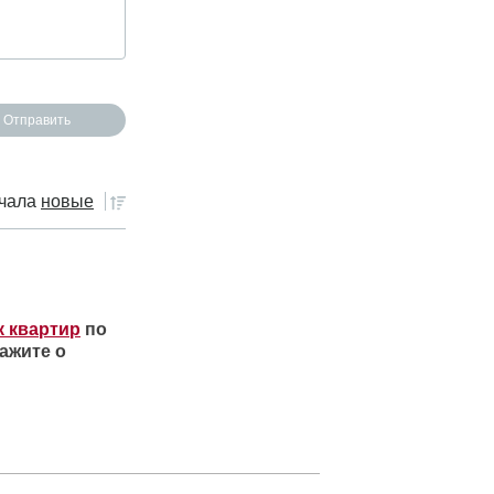
чала
новые
к квартир
по
ажите о