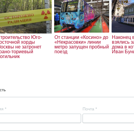
троительство Юго-
От станции «Косино» до
Наконец 
осточной хорды
«Некрасовки» линии
взялись 
осквы не затронет
метро запущен пробный
дома в к
рано-ториевый
поезд
Иван Бун
огильник
сть
мя
*
Почта
*