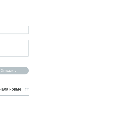
чала
новые