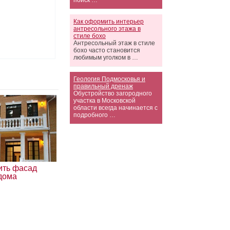
поиск …
Как оформить интерьер
антресольного этажа в
стиле бохо
Антресольный этаж в стиле
бохо часто становится
любимым уголком в …
Геология Подмосковья и
правильный дренаж
Обустройство загородного
участка в Московской
области всегда начинается с
подробного …
ить фасад
 дома