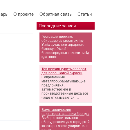
варь
О проекте
Обратная связь
Статьи
Последние записи
Географія врожаю:
обираємо сільгосптехніку
Успіх сучасного аграрного
бізнесу в Україні
безпосередньо залежить від
здатності …
Топ причин купить аппарат
для порошковой окраски
Современные
металлообрабатывающие
предприятия,
автомастерские и
производственные цеха все
чаще отказываются …
Биметаллические
радиаторы: сравним бренды
Выбор отопительного
оборудования для городской
квартиры часто упирается в