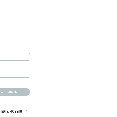
чала
новые