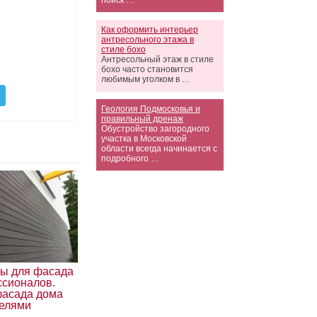
поиск …
Как оформить интерьер
антресольного этажа в
стиле бохо
Антресольный этаж в стиле
бохо часто становится
любимым уголком в …
Геология Подмосковья и
правильный дренаж
Обустройство загородного
участка в Московской
области всегда начинается с
подробного …
ы для фасада
ссионалов.
фасада дома
елями