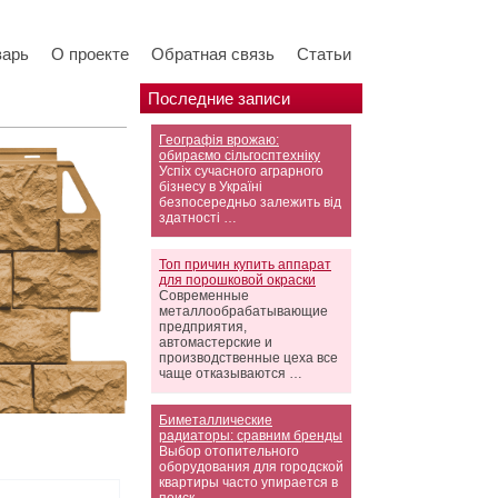
варь
О проекте
Обратная связь
Статьи
Последние записи
Географія врожаю:
обираємо сільгосптехніку
Успіх сучасного аграрного
бізнесу в Україні
безпосередньо залежить від
здатності …
Топ причин купить аппарат
для порошковой окраски
Современные
металлообрабатывающие
предприятия,
автомастерские и
производственные цеха все
чаще отказываются …
Биметаллические
радиаторы: сравним бренды
Выбор отопительного
оборудования для городской
квартиры часто упирается в