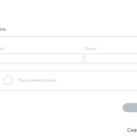
сть
мя
*
Почта
*
Сна