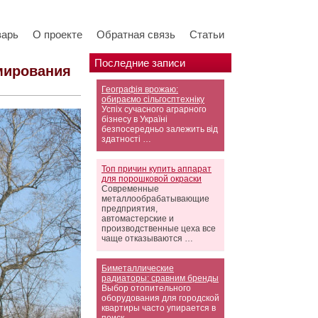
варь
О проекте
Обратная связь
Статьи
Последние записи
мирования
Географія врожаю:
обираємо сільгосптехніку
Успіх сучасного аграрного
бізнесу в Україні
безпосередньо залежить від
здатності …
Топ причин купить аппарат
для порошковой окраски
Современные
металлообрабатывающие
предприятия,
автомастерские и
производственные цеха все
чаще отказываются …
Биметаллические
радиаторы: сравним бренды
Выбор отопительного
оборудования для городской
квартиры часто упирается в