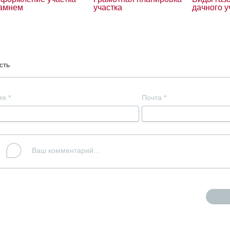
амнем
участка
дачного у
сть
мя
*
Почта
*