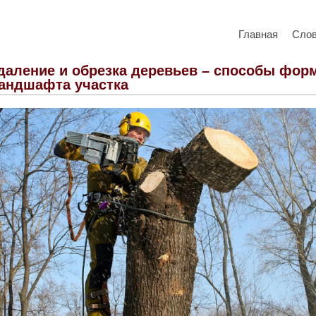
Главная
Сло
даление и обрезка деревьев – способы фор
андшафта участка