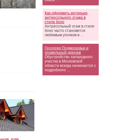
поиск …
Как оформить интерьер
антресольного этажа в
стиле бохо
Антресольный этаж в стиле
бохо часто становится
любимым уголком в …
Геология Подмосковья и
правильный дренаж
Обустройство загородного
участка в Московской
области всегда начинается с
подробного …
онов для