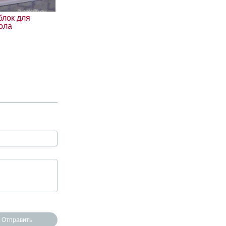
блок для
ола