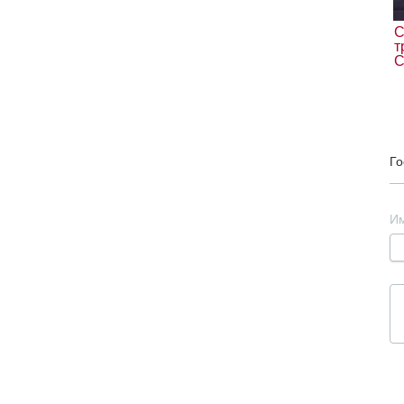
С
т
С
Го
И