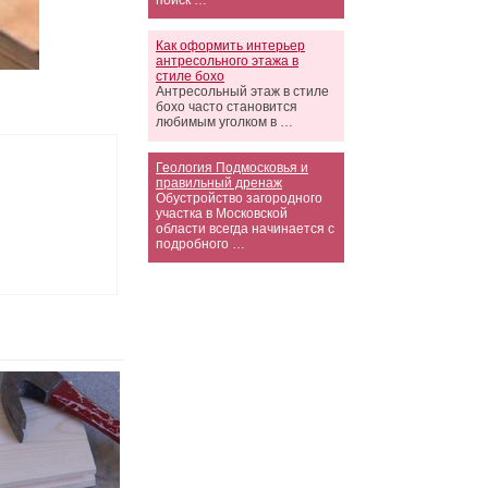
поиск …
Как оформить интерьер
антресольного этажа в
стиле бохо
Антресольный этаж в стиле
бохо часто становится
любимым уголком в …
Геология Подмосковья и
правильный дренаж
Обустройство загородного
участка в Московской
области всегда начинается с
подробного …