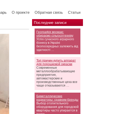
варь
О проекте
Обратная связь
Статьи
Последние записи
Географія врожаю:
обираємо сільгосптехніку
Успіх сучасного аграрного
бізнесу в Україні
безпосередньо залежить від
здатності …
Топ причин купить аппарат
для порошковой окраски
Современные
металлообрабатывающие
предприятия,
автомастерские и
производственные цеха все
чаще отказываются …
Биметаллические
радиаторы: сравним бренды
Выбор отопительного
оборудования для городской
квартиры часто упирается в