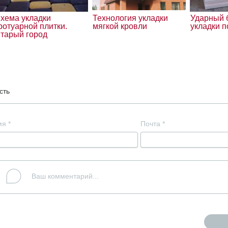
хема укладки
Технология укладки
Ударный 
ротуарной плитки.
мягкой кровли
укладки п
тарый город
сть
мя
*
Почта
*