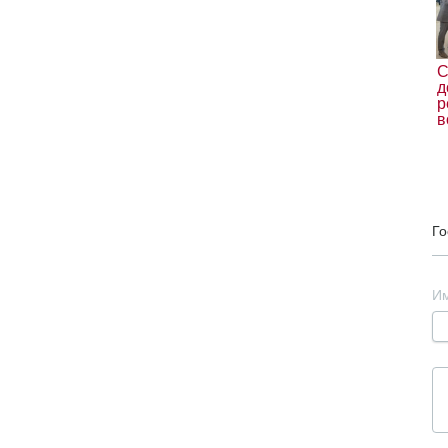
С
д
р
в
Го
И