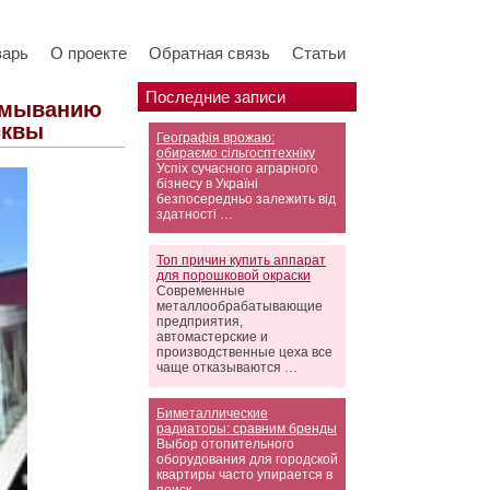
варь
О проекте
Обратная связь
Статьи
Последние записи
вымыванию
сквы
Географія врожаю:
обираємо сільгосптехніку
Успіх сучасного аграрного
бізнесу в Україні
безпосередньо залежить від
здатності …
Топ причин купить аппарат
для порошковой окраски
Современные
металлообрабатывающие
предприятия,
автомастерские и
производственные цеха все
чаще отказываются …
Биметаллические
радиаторы: сравним бренды
Выбор отопительного
оборудования для городской
квартиры часто упирается в