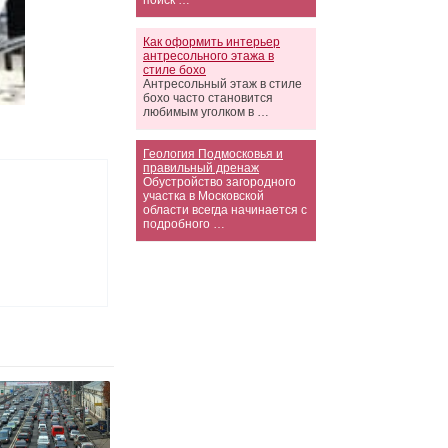
поиск …
Как оформить интерьер
антресольного этажа в
стиле бохо
Антресольный этаж в стиле
бохо часто становится
любимым уголком в …
Геология Подмосковья и
правильный дренаж
Обустройство загородного
участка в Московской
области всегда начинается с
подробного …