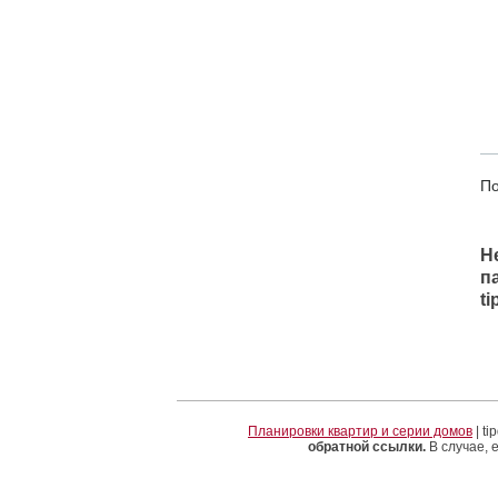
По
Н
п
t
Планировки квартир и серии домов
| t
обратной ссылки.
В случае, 