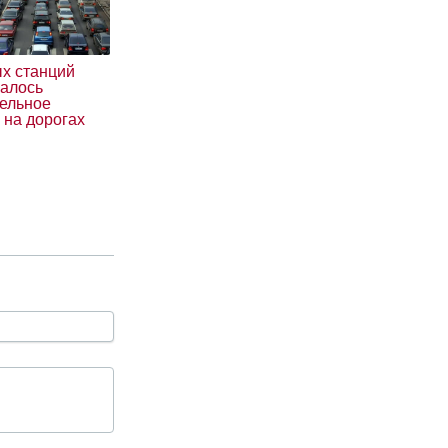
ых станций
чалось
тельное
 на дорогах