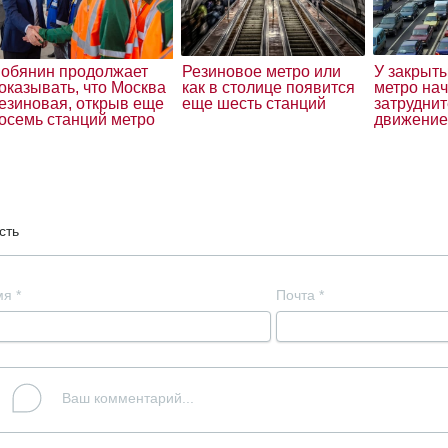
обянин продолжает
Резиновое метро или
У закрыт
оказывать, что Москва
как в столице появится
метро на
езиновая, открыв еще
еще шесть станций
затрудни
осемь станций метро
движение
сть
мя
*
Почта
*