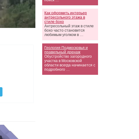
поиск …
Как оформить интерьер
антресольного этажа в
стиле бохо
Антресольный этаж в стиле
бохо часто становится
любимым уголком в …
Геология Подмосковья и
правильный дренаж
Обустройство загородного
участка в Московской
области всегда начинается с
подробного …