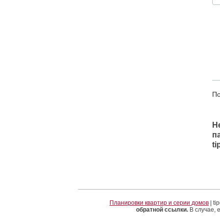
По
Н
п
t
Планировки квартир и серии домов
| t
обратной ссылки.
В случае, 