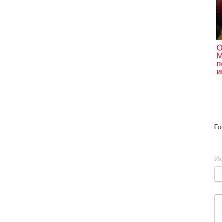
О
М
п
и
Го
И