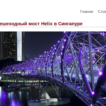
Главная
Сло
ешеходный мост Helix в Сингапуре