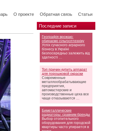
варь
О проекте
Обратная связь
Статьи
Последние записи
Географія врожаю:
обираємо сільгосптехніку
Успіх сучасного аграрного
бізнесу в Україні
безпосередньо залежить від
здатності …
Топ причин купить аппарат
для порошковой окраски
Современные
металлообрабатывающие
предприятия,
автомастерские и
производственные цеха все
чаще отказываются …
Биметаллические
радиаторы: сравним бренды
Выбор отопительного
оборудования для городской
квартиры часто упирается в