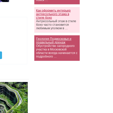
поиск …
Как оформить интерьер
антресольного этажа в
стиле бохо
Антресольный этаж в стиле
бохо часто становится
любимым уголком в …
Геология Подмосковья и
правильный дренаж
Обустройство загородного
участка в Московской
области всегда начинается с
подробного …