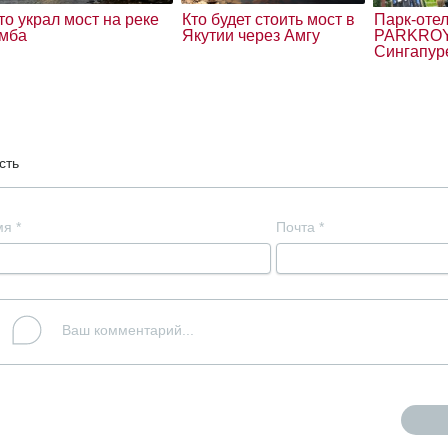
то украл мост на реке
Кто будет стоить мост в
Парк-оте
мба
Якутии через Амгу
PARKROYA
Сингапур
сть
мя
*
Почта
*