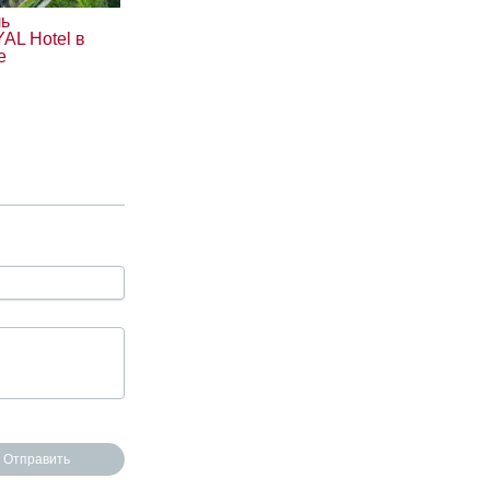
ль
L Hotel в
е