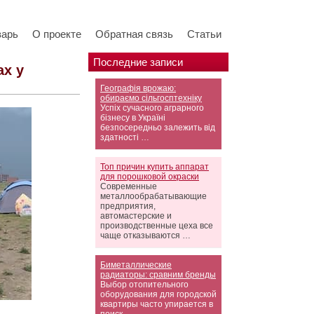
варь
О проекте
Обратная связь
Статьи
Последние записи
ах у
Географія врожаю:
обираємо сільгосптехніку
Успіх сучасного аграрного
бізнесу в Україні
безпосередньо залежить від
здатності …
Топ причин купить аппарат
для порошковой окраски
Современные
металлообрабатывающие
предприятия,
автомастерские и
производственные цеха все
чаще отказываются …
Биметаллические
радиаторы: сравним бренды
Выбор отопительного
оборудования для городской
квартиры часто упирается в