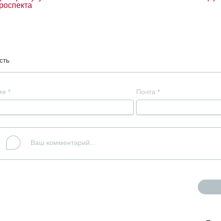
роспекта
сть
мя
*
Почта
*