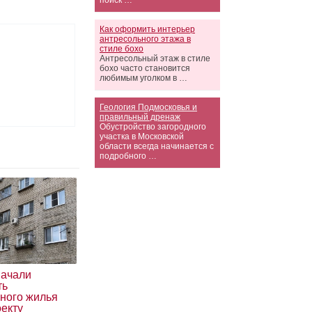
поиск …
Как оформить интерьер
антресольного этажа в
стиле бохо
Антресольный этаж в стиле
бохо часто становится
любимым уголком в …
Геология Подмосковья и
правильный дренаж
Обустройство загородного
участка в Московской
области всегда начинается с
подробного …
начали
ть
йного жилья
оекту