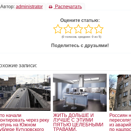
Автор:
administrator
Распечатать
Оцените статью:
(0 голосов, среднее: 0 из 5)
Поделитесь с друзьями!
охожие записи:
то начали
ЖИТЬ ДОЛЬШЕ И
Россиян 
онтировать через реку
ЛУЧШЕ С ЭТИМИ
переселя
етунь на Южном
ПЯТЬЮ ЦЕЛЕБНЫМИ
из авари
ублере Кутузовского
ТРАВАМИ.
по нацпр