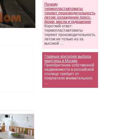
Почему
термопластавтоматы
теряют производительность
летом: охлаждение пресс-
форм, масла и гидравлики
Короткий ответ:
термопластавтоматы
теряют производительность
летом не только из-за
высокой …
Главные критерии выбора
квартиры в Москве
Приобретение собственной
недвижимости в российской
столице требует от
покупателя внимательного
…