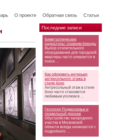
варь
О проекте
Обратная связь
Статьи
Последние записи
и
Биметаллические
радиаторы: сравним бренды
Выбор отопительного
оборудования для городской
квартиры часто упирается в
поиск …
Как оформить интерьер
антресольного этажа в
стиле бохо
Антресольный этаж в стиле
бохо часто становится
любимым уголком в …
Геология Подмосковья и
правильный дренаж
Обустройство загородного
участка в Московской
области всегда начинается с
подробного …