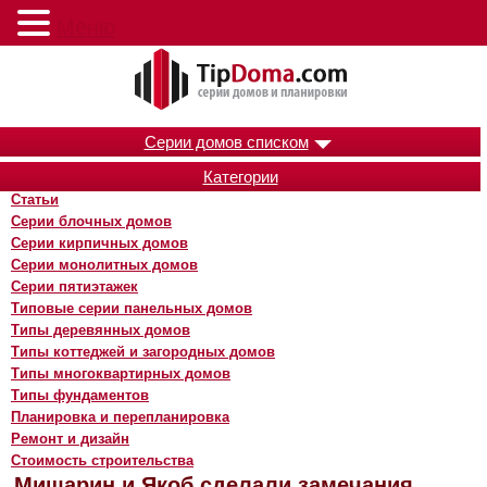
Меню
Серии домов списком
Категории
Статьи
Серии блочных домов
Серии кирпичных домов
Серии монолитных домов
Серии пятиэтажек
Типовые серии панельных домов
Типы деревянных домов
Типы коттеджей и загородных домов
Типы многоквартирных домов
Типы фундаментов
Планировка и перепланировка
Ремонт и дизайн
Стоимость строительства
Мишарин и Якоб сделали замечания