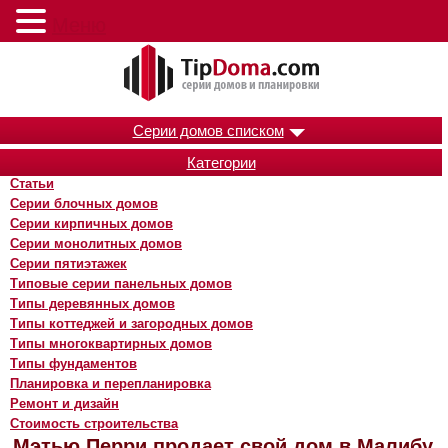
Меню
Серии домов списком
Категории
Статьи
Серии блочных домов
Серии кирпичных домов
Серии монолитных домов
Серии пятиэтажек
Типовые серии панельных домов
Типы деревянных домов
Типы коттеджей и загородных домов
Типы многоквартирных домов
Типы фундаментов
Планировка и перепланировка
Ремонт и дизайн
Стоимость строительства
Мэтью Перри продает свой дом в Малибу