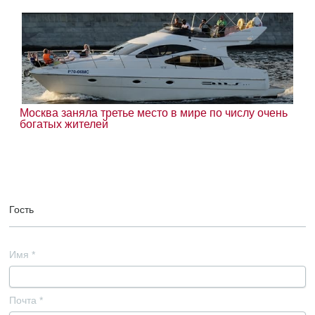
Москва заняла третье место в мире по числу очень
богатых жителей
Гость
Имя
*
Почта
*