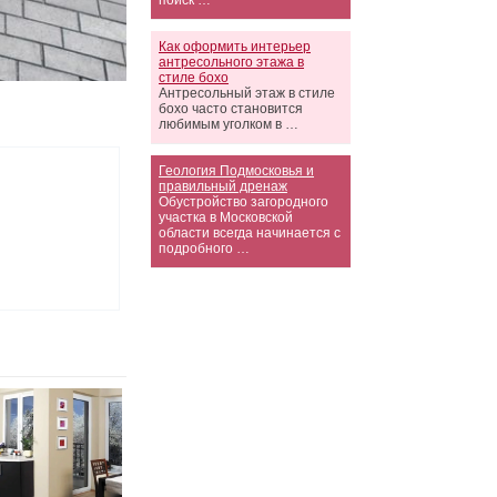
поиск …
Как оформить интерьер
антресольного этажа в
стиле бохо
Антресольный этаж в стиле
бохо часто становится
любимым уголком в …
Геология Подмосковья и
правильный дренаж
Обустройство загородного
участка в Московской
области всегда начинается с
подробного …