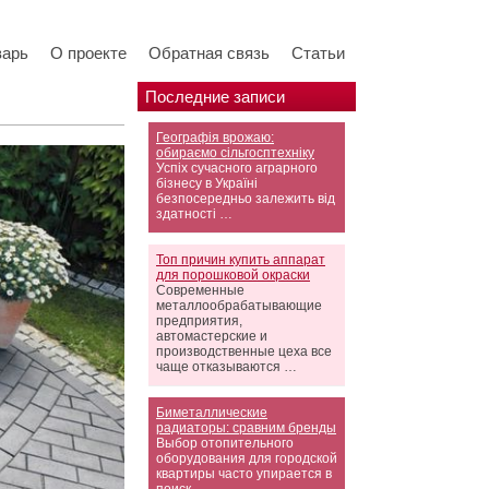
варь
О проекте
Обратная связь
Статьи
Последние записи
Географія врожаю:
обираємо сільгосптехніку
Успіх сучасного аграрного
бізнесу в Україні
безпосередньо залежить від
здатності …
Топ причин купить аппарат
для порошковой окраски
Современные
металлообрабатывающие
предприятия,
автомастерские и
производственные цеха все
чаще отказываются …
Биметаллические
радиаторы: сравним бренды
Выбор отопительного
оборудования для городской
квартиры часто упирается в