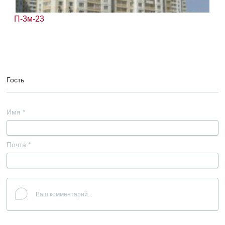
П-3м-23
Гость
Имя
*
Почта
*