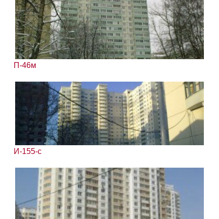
П-46м
И-155-с