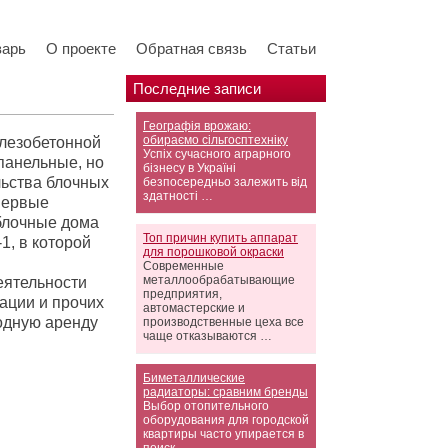
варь
О проекте
Обратная связь
Статьи
Последние записи
Географія врожаю:
обираємо сільгосптехніку
елезобетонной
Успіх сучасного аграрного
 панельные, но
бізнесу в Україні
ельства блочных
безпосередньо залежить від
здатності …
 первые
 блочные дома
Топ причин купить аппарат
1, в которой
для порошковой окраски
Современные
металлообрабатывающие
еятельности
предприятия,
ации и прочих
автомастерские и
одную аренду
производственные цеха все
чаще отказываются …
Биметаллические
радиаторы: сравним бренды
Выбор отопительного
оборудования для городской
квартиры часто упирается в