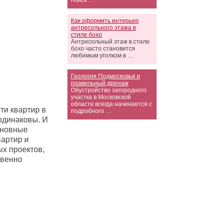
поиск …
Как оформить интерьер
антресольного этажа в
стиле бохо
Антресольный этаж в стиле
бохо часто становится
любимым уголком в …
Геология Подмосковья и
правильный дренаж
Обустройство загородного
участка в Московской
области всегда начинается с
ти квартир в
подробного …
одинаковы. И
сновные
вартир и
х проектов,
твенно