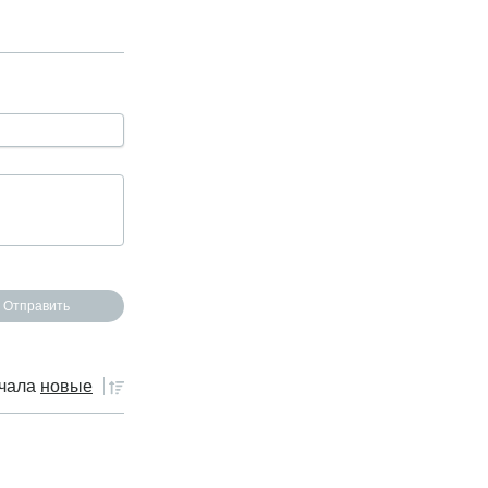
чала
новые