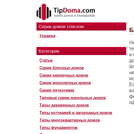
Серии домов списком
Б
Украина
Н
те
Категории
и 
Статьи
д
б
Серии блочных домов
не
Серии кирпичных домов
ис
Серии монолитных домов
Е
Серии пятиэтажек
в
ф
Типовые серии панельных домов
о
Типы деревянных домов
Типы коттеджей и загородных домов
Типы многоквартирных домов
Типы фундаментов