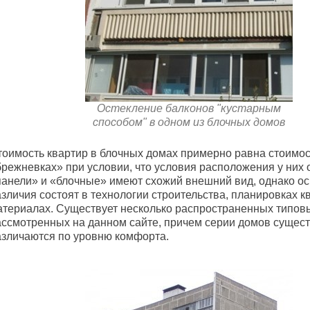
Остекление балконов "кустарным
способом" в одном из блочных домов
тоимость квартир в блочных домах примерно равна стоимос
брежневках» при условии, что условия расположения у них 
панели» и «блочные» имеют схожий внешний вид, однако о
зличия состоят в технологии строительства, планировках к
атериалах. Существует несколько распространенных типовы
ассмотренных на данном сайте, причем серии домов сущес
азличаются по уровню комфорта.