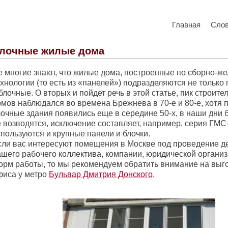
Главная
Сло
лочные жилые дома
е многие знают, что жилые дома, построенные по сборно-ж
хнологии (то есть из «панелей») подразделяются не только
блочные. О вторых и пойдет речь в этой статье, пик строит
омов наблюдался во времена Брежнева в 70-е и 80-е, хотя
лочные здания появились еще в середине 50-х, в наши дни
 возводятся, исключение составляет, например, серия ГМС-
пользуются и крупные панели и блочки.
сли вас интересуют помещения в Москве под проведение д
ашего рабочего коллектива, компании, юридической организ
орм работы, то мы рекомендуем обратить внимание на выг
фиса у метро
Бульвар Дмитрия Донского
.