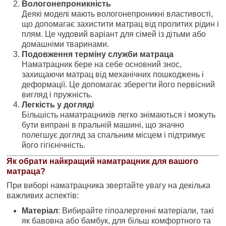
Вологонепроникність
Деякі моделі мають вологонепроникні властивості,
що допомагає захистити матрац від пролитих рідин і
плям. Це чудовий варіант для сімей із дітьми або
домашніми тваринами.
Подовження терміну служби матраца
Наматрацник бере на себе основний знос,
захищаючи матрац від механічних пошкоджень і
деформації. Це допомагає зберегти його первісний
вигляд і пружність.
Легкість у догляді
Більшість наматрацників легко знімаються і можуть
бути випрані в пральній машині, що значно
полегшує догляд за спальним місцем і підтримує
його гігієнічність.
Як обрати найкращий наматрацник для вашого
матраца?
При виборі наматрацника звертайте увагу на декілька
важливих аспектів:
Матеріал
: Вибирайте гіпоалергенні матеріали, такі
як бавовна або бамбук, для більш комфортного та