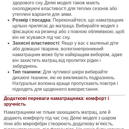
здорового сну. Деякі моделі також мають
охолоджуючі властивості для теплих сезонів або
утеплені варіанти для зими.
Розмір і посадка
: Переконайтеся, що наматрацник
щільно прилягає до матраца. Вибирайте моделі з
фіксацією на резинці або з повною облямівкою, щоб
він не зсувався під час сну.
Захисні властивості
: Якщо у вас є маленькі діти
або домашні тварини, вологонепроникний
наматрацник може бути найкращим вибором, адже
він захистить матрац від пролитих рідин і
забруднень.
Тип тканини
: Для чутливої шкіри вибирайте
дихаючі тканини, які не викликають подразнень.
Натуральні волокна краще пропускають повітря і
підходять для щоденного використання.
Додаткові переваги наматрацника: комфорт і
зручність
Наматрацники не тільки захищають матрац, але й
додають комфорту під час сну. Деякі моделі з шаром
піни або мікрофібри створюють додаткову м’якість,