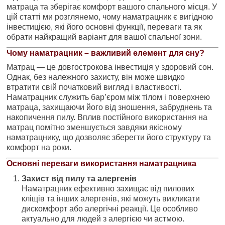
матраца та зберігає комфорт вашого спального місця. У
цій статті ми розглянемо, чому наматрацник є вигідною
інвестицією, які його основні функції, переваги та як
обрати найкращий варіант для вашої спальної зони.
Чому наматрацник – важливий елемент для сну?
Матрац — це довгострокова інвестиція у здоровий сон.
Однак, без належного захисту, він може швидко
втратити свій початковий вигляд і властивості.
Наматрацник служить бар’єром між тілом і поверхнею
матраца, захищаючи його від зношення, забруднень та
накопичення пилу. Вплив постійного використання на
матрац помітно зменшується завдяки якісному
наматрацнику, що дозволяє зберегти його структуру та
комфорт на роки.
Основні переваги використання наматрацника
Захист від пилу та алергенів
Наматрацник ефективно захищає від пилових
кліщів та інших алергенів, які можуть викликати
дискомфорт або алергічні реакції. Це особливо
актуально для людей з алергією чи астмою.