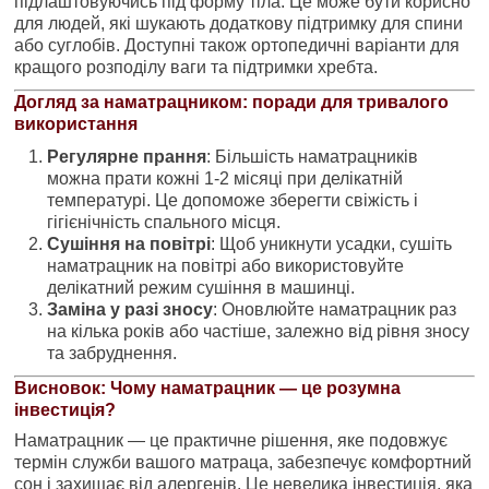
підлаштовуючись під форму тіла. Це може бути корисно
для людей, які шукають додаткову підтримку для спини
або суглобів. Доступні також ортопедичні варіанти для
кращого розподілу ваги та підтримки хребта.
Догляд за наматрацником: поради для тривалого
використання
Регулярне прання
: Більшість наматрацників
можна прати кожні 1-2 місяці при делікатній
температурі. Це допоможе зберегти свіжість і
гігієнічність спального місця.
Сушіння на повітрі
: Щоб уникнути усадки, сушіть
наматрацник на повітрі або використовуйте
делікатний режим сушіння в машинці.
Заміна у разі зносу
: Оновлюйте наматрацник раз
на кілька років або частіше, залежно від рівня зносу
та забруднення.
Висновок: Чому наматрацник — це розумна
інвестиція?
Наматрацник — це практичне рішення, яке подовжує
термін служби вашого матраца, забезпечує комфортний
сон і захищає від алергенів. Це невелика інвестиція, яка