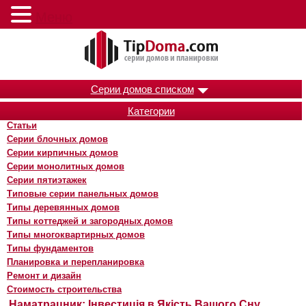
Меню
Серии домов списком
Категории
Статьи
Серии блочных домов
Серии кирпичных домов
Серии монолитных домов
Серии пятиэтажек
Типовые серии панельных домов
Типы деревянных домов
Типы коттеджей и загородных домов
Типы многоквартирных домов
Типы фундаментов
Планировка и перепланировка
Ремонт и дизайн
Стоимость строительства
Наматрацник: Інвестиція в Якість Вашого Сну